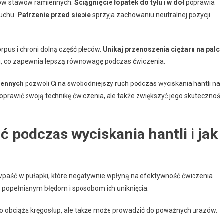
razów stawów ramiennych.
Ściągnięcie łopatek do tyłu i w dół
poprawia
ruchu.
Patrzenie przed siebie
sprzyja zachowaniu neutralnej pozycji
orpus i chroni dolną część pleców.
Unikaj przenoszenia ciężaru na pal
u, co zapewnia lepszą równowagę podczas ćwiczenia.
iennych
pozwoli Ci na swobodniejszy ruch podczas wyciskania hantli n
poprawić swoją technikę ćwiczenia, ale także zwiększyć jego skuteczno
 podczas wyciskania hantli i jak
paść w pułapki, które negatywnie wpłyną na efektywność ćwiczenia
ej popełnianym błędom i sposobom ich uniknięcia.
ko obciąża kręgosłup, ale także może prowadzić do poważnych urazów.