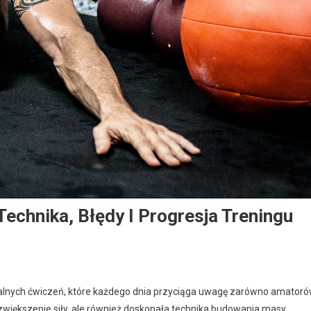
Technika, Błędy I Progresja Treningu
alnych ćwiczeń, które każdego dnia przyciąga uwagę zarówno amatoró
 zwiększenie siły, ale również doskonała technika budowania masy