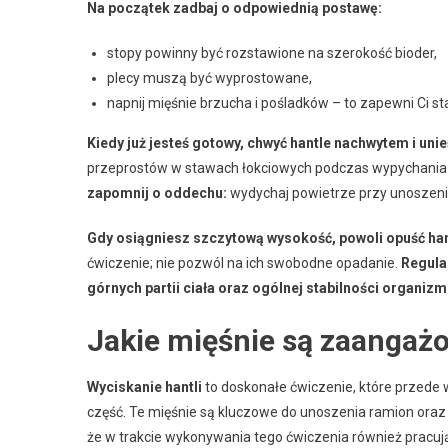
Na początek zadbaj o odpowiednią postawę:
stopy powinny być rozstawione na szerokość bioder,
plecy muszą być wyprostowane,
napnij mięśnie brzucha i pośladków – to zapewni Ci s
Kiedy już jesteś gotowy, chwyć hantle nachwytem i uni
przeprostów w stawach łokciowych podczas wypychania 
zapomnij o oddechu:
wydychaj powietrze przy unoszeniu
Gdy osiągniesz szczytową wysokość, powoli opuść ha
ćwiczenie; nie pozwól na ich swobodne opadanie.
Regular
górnych partii ciała oraz ogólnej stabilności organizm
Jakie mięśnie są zaangażo
Wyciskanie hantli
to doskonałe ćwiczenie, które przede
część. Te mięśnie są kluczowe do unoszenia ramion oraz
że w trakcie wykonywania tego ćwiczenia również pracuj