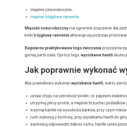
mięśnie czworoboczne,
mięśnie trójgłowe ramienia
.
Mięsień czworoboczny
ma ogromne znaczenie dla zachow
kolei
trójgłowy ramienia
aktywuje się podczas prostowan
Regularne praktykowanie tego ćwiczenia
przyczynia się
górnej partii ciała. Oprócz tego,
wyciskanie hantli
skutecz
Jak poprawnie wykonać wy
Aby prawidłowo wykonać
wyciskanie hantli
, warto zwró
ustaw stopy na szerokość bioder, co zapewni stabilnoś
utrzymuj plecy proste, a mięśnie brzucha i pośladków 
trzymaj hantle na wysokości barków, przy czym łokcie 
ruch wykonuj z kontrolą; przy wyciskaniu hantli do g
zachowuj odpowiedni zakres ruchu; hantle unieś pion