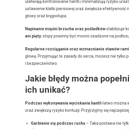
ułatwiają kontrolowanie hantli i minimalizują ryzyko u
ustawienie klatki piersiowej oraz zwiększa efektywność 
głowy oraz kręgosłupa.
Napinanie mięśni brzucha oraz pośladków
stabilizuje k
ani pięty
; stopy powinny być mocno osadzone na podłoż
Regularne rozciąganie oraz wzmacnianie stawów ram
głowę. Przyjmując te zasady do serca, możesz nie tylko 
i bezpieczeństwo.
Jakie błędy można popełnić
ich unikać?
Podczas wykonywania wyciskania hantli
łatwo można w
oraz zwiększą ryzyko kontuzji. Przyjrzyjmy się najczęści
Garbienie się podczas ruchu
– Taka postawa nie tyl