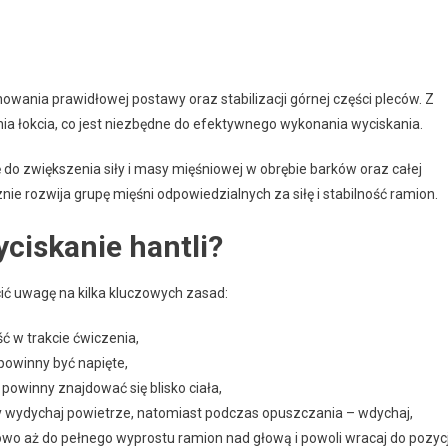
ania prawidłowej postawy oraz stabilizacji górnej części pleców. Z
ia łokcia, co jest niezbędne do efektywnego wykonania wyciskania.
 do zwiększenia siły i masy mięśniowej w obrębie barków oraz całej
nie rozwija grupę mięśni odpowiedzialnych za siłę i stabilność ramion.
ciskanie hantli?
cić uwagę na kilka kluczowych zasad:
ć w trakcie ćwiczenia,
powinny być napięte,
powinny znajdować się blisko ciała,
óry wydychaj powietrze, natomiast podczas opuszczania – wdychaj,
owo aż do pełnego wyprostu ramion nad głową i powoli wracaj do pozycj