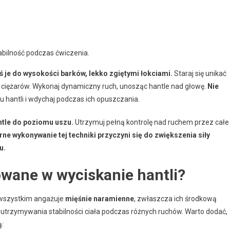
tabilność podczas ćwiczenia.
eś je do wysokości barków, lekko zgiętymi łokciami.
Staraj się unikać
ciężarów. Wykonaj dynamiczny ruch, unosząc hantle nad głowę.
Nie
 hantli i wdychaj podczas ich opuszczania.
ntle do poziomu uszu.
Utrzymuj pełną kontrolę nad ruchem przez całe
ne wykonywanie tej techniki przyczyni się do zwiększenia siły
u.
wane w wyciskanie hantli?
 wszystkim angażuje
mięśnie naramienne
, zwłaszcza ich środkową
 utrzymywania stabilności ciała podczas różnych ruchów. Warto dodać,
ą: