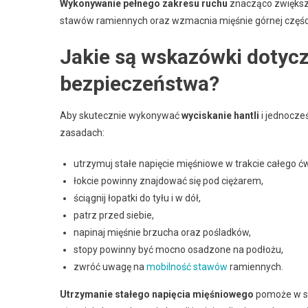
Wykonywanie pełnego zakresu ruchu
znacząco zwiększ
stawów ramiennych oraz wzmacnia mięśnie górnej części
Jakie są wskazówki dotyc
bezpieczeństwa?
Aby skutecznie wykonywać
wyciskanie hantli
i jednocze
zasadach:
utrzymuj stałe napięcie mięśniowe w trakcie całego ć
łokcie powinny znajdować się pod ciężarem,
ściągnij łopatki do tyłu i w dół,
patrz przed siebie,
napinaj mięśnie brzucha oraz pośladków,
stopy powinny być mocno osadzone na podłożu,
zwróć uwagę na
mobilność stawów
ramiennych.
Utrzymanie stałego napięcia mięśniowego
pomoże w sta