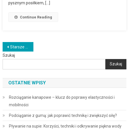
pysznym posiłkiem, […]
Continue Reading
Nawigacja
Starsze wpisy
Szukaj
po
Szukaj
wpisach
OSTATNIE WPISY
Rozciąganie kanapowe – klucz do poprawy elastyczności i
mobilności
Podciąganie z gumą: jak poprawić technikę i zwiększyć siłę?
Pływanie na supie: Korzyści, techniki i odkrywanie piękna wody