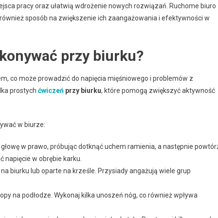
jsca pracy oraz ułatwią wdrożenie nowych rozwiązań. Ruchome biuro
e również sposób na zwiększenie ich zaangażowania i efektywności w
onywać przy biurku?
iem, co może prowadzić do napięcia mięśniowego i problemów z
lka prostych
ćwiczeń
przy biurku
, które pomogą zwiększyć aktywność
ywać w biurze:
l głowę w prawo, próbując dotknąć uchem ramienia, a następnie powtór
ć napięcie w obrębie karku.
na biurku lub oparte na krześle. Przysiady angażują wiele grup
topy na podłodze. Wykonaj kilka unoszeń nóg, co również wpływa