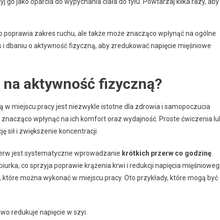
żyj go jako oparcia do wypychania ciała do tyłu. Powtarzaj kilka razy, aby
ko poprawia zakres ruchu, ale także może znacząco wpłynąć na ogólne
 i dbaniu o aktywność fizyczną, aby zredukować napięcie mięśniowe
 na aktywność fizyczną?
w miejscu pracy jest niezwykle istotne dla zdrowia i samopoczucia
 znacząco wpłynąć na ich komfort oraz wydajność. Proste ćwiczenia lu
ę sił i zwiększenie koncentracji.
zerw jest systematyczne wprowadzanie
krótkich przerw co godzinę
.
iurka, co sprzyja poprawie krążenia krwi i redukcji napięcia mięśnioweg
, które można wykonać w miejscu pracy. Oto przykłady, które mogą być
wo redukuje napięcie w szyi.