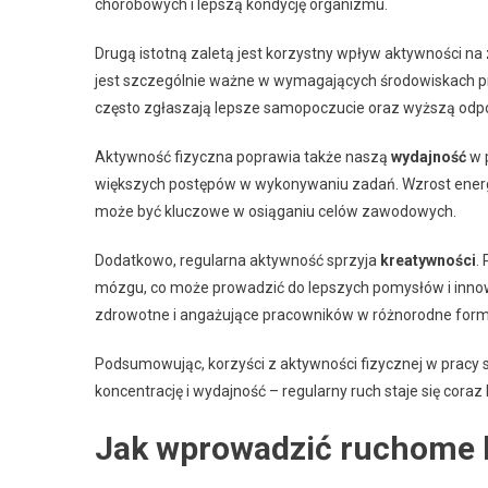
chorobowych i lepszą kondycję organizmu.
Drugą istotną zaletą jest korzystny wpływ aktywności na
jest szczególnie ważne w wymagających środowiskach pr
często zgłaszają lepsze samopoczucie oraz wyższą odpor
Aktywność fizyczna poprawia także naszą
wydajność
w p
większych postępów w wykonywaniu zadań. Wzrost energii
może być kluczowe w osiąganiu celów zawodowych.
Dodatkowo, regularna aktywność sprzyja
kreatywności
.
mózgu, co może prowadzić do lepszych pomysłów i inno
zdrowotne i angażujące pracowników w różnorodne formy 
Podsumowując, korzyści z aktywności fizycznej w pracy s
koncentrację i wydajność – regularny ruch staje się co
Jak wprowadzić ruchome b