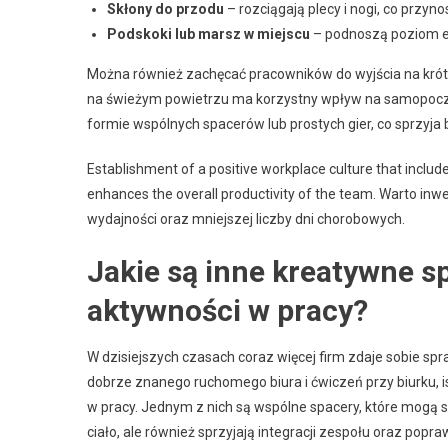
Skłony do przodu
– rozciągają plecy i nogi, co przyno
Podskoki lub marsz w miejscu
– podnoszą poziom en
Można również zachęcać pracowników do wyjścia na krótki
na świeżym powietrzu ma korzystny wpływ na samopoczu
formie wspólnych spacerów lub prostych gier, co sprzyja
Establishment of a positive workplace culture that includes
enhances the overall productivity of the team. Warto in
wydajności oraz mniejszej liczby dni chorobowych.
Jakie są inne kreatywne s
aktywności w pracy?
W dzisiejszych czasach coraz więcej firm zdaje sobie sp
dobrze znanego ruchomego biura i ćwiczeń przy biurku, 
w pracy. Jednym z nich są wspólne spacery, które mogą s
ciało, ale również sprzyjają integracji zespołu oraz po