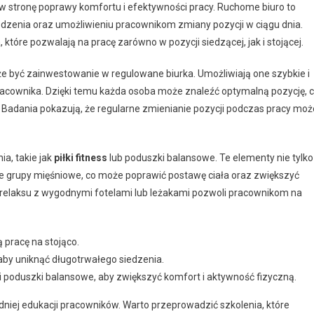
w stronę poprawy komfortu i efektywności pracy. Ruchome biuro to
siedzenia oraz umożliwieniu pracownikom zmiany pozycji w ciągu dnia.
które pozwalają na pracę zarówno w pozycji siedzącej, jak i stojącej.
yć zainwestowanie w regulowane biurka. Umożliwiają one szybkie i
racownika. Dzięki temu każda osoba może znaleźć optymalną pozycję, 
Badania pokazują, że regularne zmienianie pozycji podczas pracy moż
a, takie jak
piłki fitness
lub poduszki balansowe. Te elementy nie tylko
e grupy mięśniowe, co może poprawić postawę ciała oraz zwiększyć
 relaksu z wygodnymi fotelami lub leżakami pozwoli pracownikom na
 pracę na stojąco.
aby uniknąć długotrwałego siedzenia.
s i poduszki balansowe, aby zwiększyć komfort i aktywność fizyczną.
ej edukacji pracowników. Warto przeprowadzić szkolenia, które