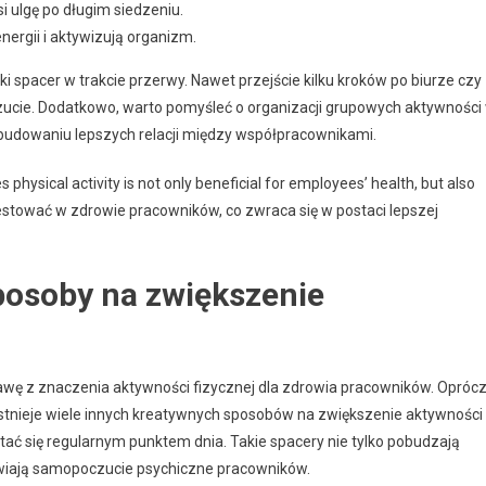
si ulgę po długim siedzeniu.
ergii i aktywizują organizm.
 spacer w trakcie przerwy. Nawet przejście kilku kroków po biurze czy
cie. Dodatkowo, warto pomyśleć o organizacji grupowych aktywności
 budowaniu lepszych relacji między współpracownikami.
 physical activity is not only beneficial for employees’ health, but also
westować w zdrowie pracowników, co zwraca się w postaci lepszej
posoby na zwiększenie
rawę z znaczenia aktywności fizycznej dla zdrowia pracowników. Opróc
istnieje wiele innych kreatywnych sposobów na zwiększenie aktywności
tać się regularnym punktem dnia. Takie spacery nie tylko pobudzają
prawiają samopoczucie psychiczne pracowników.