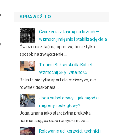
o
SPRAWDŹ TO
Ćwiczenia z taśmą na brzuch –
wzmocnij mięśnie i stabilizację ciała
ą
Ćwiczenia z taśmą oporową to nie tylko
sposób na zwiększenie …
Trening Bokserski dla Kobiet:
Wzmocnij Siłę i Witalność
Boks to nie tylko sport dla mężczyzn, ale
również doskonała …
Joga na ból głowy – jak łagodzi
migreny i bóle głowy?
Joga, znana jako starożytna praktyka
harmonizująca ciało i umysł, może …
Rolowanie ud: korzyści, techniki i