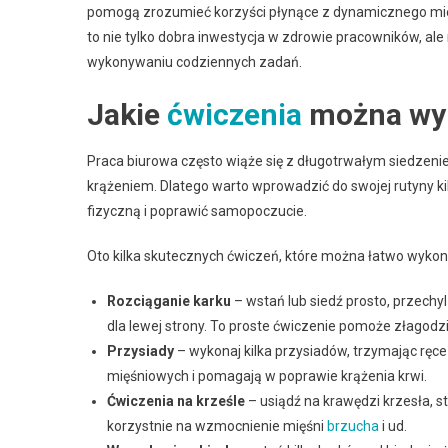
pomogą zrozumieć korzyści płynące z dynamicznego mie
to nie tylko dobra inwestycja w zdrowie pracowników, al
wykonywaniu codziennych zadań.
Jakie
ćwiczenia
można wyk
Praca biurowa często wiąże się z długotrwałym siedzen
krążeniem. Dlatego warto wprowadzić do swojej rutyny ki
fizyczną i poprawić samopoczucie.
Oto kilka skutecznych ćwiczeń, które można łatwo wykon
Rozciąganie karku
– wstań lub siedź prosto, przechy
dla lewej strony. To proste ćwiczenie pomoże złagodzi
Przysiady
– wykonaj kilka przysiadów, trzymając ręce 
mięśniowych i pomagają w poprawie krążenia krwi.
Ćwiczenia na krześle
– usiądź na krawędzi krzesła, s
korzystnie na wzmocnienie mięśni
brzucha
i ud.