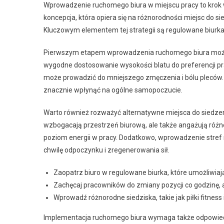
Wprowadzenie ruchomego biura w miejscu pracy to krok 
koncepcja, która opiera się na różnorodności miejsc do 
Kluczowym elementem tej strategii są regulowane biurka, 
Pierwszym etapem wprowadzenia ruchomego biura może b
wygodne dostosowanie wysokości blatu do preferencji p
może prowadzić do mniejszego zmęczenia i bólu pleców. 
znacznie wpłynąć na ogólne samopoczucie.
Warto również rozważyć alternatywne miejsca do siedzeni
wzbogacają przestrzeń biurową, ale także angażują różn
poziom energii w pracy. Dodatkowo, wprowadzenie stref
chwilę odpoczynku i zregenerowania sił.
Zaopatrz biuro w regulowane biurka, które umożliwiają
Zachęcaj pracowników do zmiany pozycji co godzinę, 
Wprowadź różnorodne siedziska, takie jak piłki fitnes
Implementacja ruchomego biura wymaga także odpowiedni