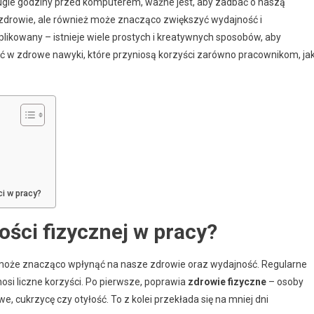
ługie godziny przed komputerem, ważne jest, aby zadbać o naszą
 zdrowie, ale również może znacząco zwiększyć wydajność i
likowany – istnieje wiele prostych i kreatywnych sposobów, aby
 w zdrowe nawyki, które przyniosą korzyści zarówno pracownikom, jak
i w pracy?
ości fizycznej w pracy?
 może znacząco wpłynąć na nasze zdrowie oraz wydajność. Regularne
si liczne korzyści. Po pierwsze, poprawia
zdrowie fizyczne
– osoby
 cukrzycę czy otyłość. To z kolei przekłada się na mniej dni