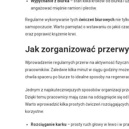
Wypychanie z biurka
– stań kilka kroków od biurka i u
angażować mięśnie ramion i pleców.
Regularne wykonywanie tych
ćwiczeń biurowych
nie tyl
samopoczucie. Warto pamiętać o wstawaniu co jakiś czas
oraz poprawić krążenie krwi.
Jak zorganizować przerwy
Wprowadzenie regularnych przerw na aktywność fizyczną 
pracowników. Zaledwie kilka minut w ciągu godziny może
chwila spaceru po biurze to idealne sposoby na regeneracj
Jednym z najskuteczniejszych sposobów organizacji pr
Dzięki temu pracownicy mają czas na odciągnięcie się od b
Warto wprowadzić kilka prostych ćwiczeń rozciągających
korzystne:
Rozciąganie karku
– prosty ruch głowy w lewo i w pra