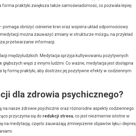
a forma praktyki zwiększa także samoświadomość, co pozwala lepiej
 – pomaga obniżyć ciśnienie krwi oraz wspiera układ odpornościowy.
ej medytacji można zauważyć zmiany w strukturze mózgu; na przykład
 za przetwarzanie informacji.
 relacji międzyludzkich. Medytacja sprzyja kultywowaniu pozytywnych
 głębszych więzi z innymi ludźmi. Co ważne, medytacja jest dostępna
na tę formę praktyki, aby dostrzec jej pozytywne efekty w codziennym
acji dla zdrowia psychicznego?
ają na nasze zdrowie psychiczne oraz różnorodne aspekty codziennego
ząco przyczynia się do
redukcji stresu
, co jest niezmiernie istotne w
ię na medytację, często zauważają zmniejszenie objawów lęku i depresj
aniami.