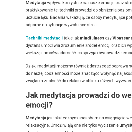
Medytacja
wpływa korzystnie na nasze emocje oraz stre
praktykowanie tej techniki prowadzi do obniżenia pozio
uczucie lęku. Badania wskazują, że osoby medytujące potra
odporne na sytuacje wywołujące stres.
Techniki medytacji
takie jak
mindfulness
czy
Vipassan
dystans umożliwia zrozumienie źródeł emocji oraz ich wp
większą samoświadomość, co sprzyja równowadze emocjon
Dzięki medytacji możemy również dostrzegać poprawę na
do naszej codzienności może znacząco wpłynąć na jakoś
zwiększa zdolność do relaksu w obliczu różnych wyzwań.
Jak medytacja prowadzi do we
emocji?
Medytacja
jest skutecznym sposobem na osiągnięcie we
relaksacyjne. Umożliwiają one nie tylko wyciszenie umysł