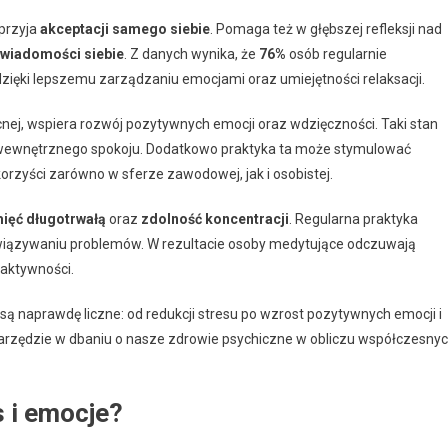
sprzyja
akceptacji samego siebie
. Pomaga też w głębszej refleksji nad
świadomości siebie
. Z danych wynika, że
76%
osób regularnie
zięki lepszemu zarządzaniu emocjami oraz umiejętności relaksacji.
ecnej, wspiera rozwój pozytywnych emocji oraz wdzięczności. Taki stan
i wewnętrznego spokoju. Dodatkowo praktyka ta może stymulować
orzyści zarówno w sferze zawodowej, jak i osobistej.
ięć długotrwałą
oraz
zdolność koncentracji
. Regularna praktyka
ozwiązywaniu problemów. W rezultacie osoby medytujące odczuwają
 aktywności.
ą naprawdę liczne: od redukcji stresu po wzrost pozytywnych emocji i
narzędzie w dbaniu o nasze zdrowie psychiczne w obliczu współczesny
 i emocje?