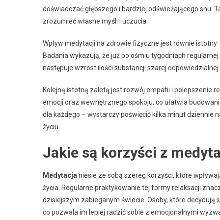
doświadczać głębszego i bardziej odświeżającego snu. T
zrozumieć własne myśli i uczucia.
Wpływ medytacji na zdrowie fizyczne jest równie istotny
Badania wykazują, że już po ośmiu tygodniach regularn
następuje wzrost ilości substancji szarej odpowiedzialnej
Kolejną istotną zaletą jest rozwój empatii i polepszenie
emocji oraz wewnętrznego spokoju, co ułatwia budowanie
dla każdego – wystarczy poświęcić kilka minut dziennie 
życiu.
Jakie są korzyści z medyt
Medytacja
niesie ze sobą szereg korzyści, które wpływ
życia. Regularne praktykowanie tej formy relaksacji znac
dzisiejszym zabieganym świecie. Osoby, które decydują s
co pozwala im lepiej radzić sobie z emocjonalnymi wyzw