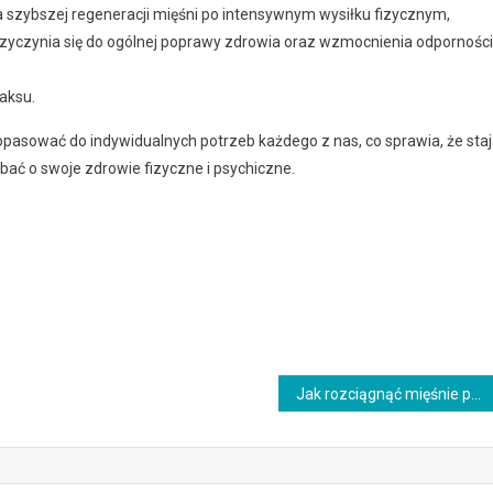
ja szybszej regeneracji mięśni po intensywnym wysiłku fizycznym,
przyczynia się do ogólnej poprawy zdrowia oraz wzmocnienia odporności
aksu.
opasować do indywidualnych potrzeb każdego z nas, co sprawia, że sta
bać o swoje zdrowie fizyczne i psychiczne.
Jak rozciągnąć mięśnie pośladków? Wskazówki i techniki