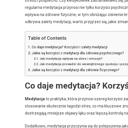
stresu i pośpiechu. Czy kiedykolwiek zastanawiałeś się, 
regularna medytacja przynosi nie tylko korzyści psychiczn
wpływa na zdrowie fizyczne, w tym obniżając ciśnienie kr
odkrywa zalety medytacji, warto przyjrzeć się, jakie z
Table of Contents
Co daje medytacja? Korzyści i zalety medytacji
Jakie są korzyści z medytacji dla zdrowia psychicznego?
Jak medytacja wpływa na stres i emocje?
Jak medytacja prowadzi do wewnętrznego spokoju i poz
Jakie są korzyści z medytacji dla zdrowia fizycznego?
Co daje medytacja? Korzyśc
Medytacja
to praktyka, która przynosi szereg korzyści za
stosowanie skutecznie łagodzi stres, co ma kluczowe z
dostrzegają mniejsze objawy lęku oraz lepszą kontrolę 
Dodatkowo, medytacja przyczynia się do polepszenia ja