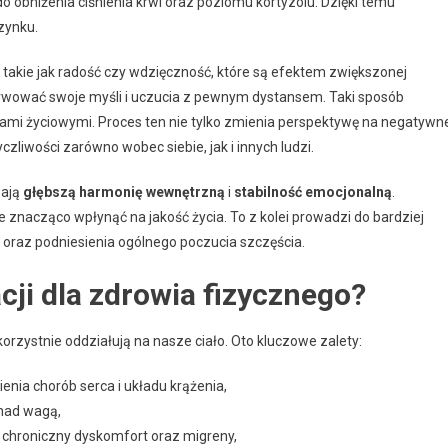
 obniżenia ciśnienia krwi oraz poziomu kortyzolu. Dzięki temu
zynku.
, takie jak radość czy wdzięczność, które są efektem zwiększonej
rwować swoje myśli i uczucia z pewnym dystansem. Taki sposób
iami życiowymi. Proces ten nie tylko zmienia perspektywę na negatywn
czliwości zarówno wobec siebie, jak i innych ludzi.
wają
głębszą harmonię wewnętrzną
i
stabilność emocjonalną
.
znacząco wpłynąć na jakość życia. To z kolei prowadzi do bardziej
az podniesienia ogólnego poczucia szczęścia.
cji dla zdrowia fizycznego?
orzystnie oddziałują na nasze ciało. Oto kluczowe zalety:
enia chorób serca i układu krążenia,
 nad wagą,
ć chroniczny dyskomfort oraz migreny,