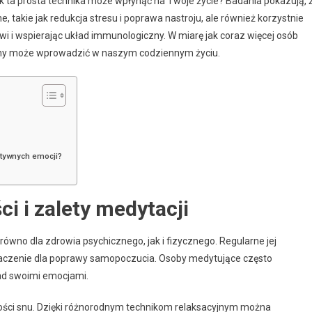
jak ta prosta technika może wpłynąć na Twoje życie? Badania pokazują, 
e, takie jak redukcja stresu i poprawa nastroju, ale również korzystnie
wi i wspierając układ immunologiczny. W miarę jak coraz więcej osób
miany może wprowadzić w naszym codziennym życiu.
ytywnych emocji?
i i zalety medytacji
równo dla zdrowia psychicznego, jak i fizycznego. Regularne jej
naczenie dla poprawy samopoczucia. Osoby medytujące często
nad swoimi emocjami.
kości snu. Dzięki różnorodnym technikom relaksacyjnym można