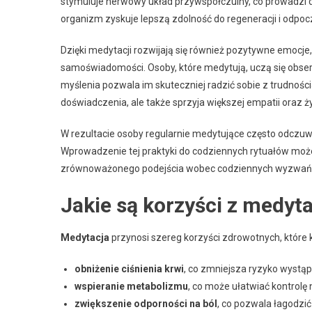
stymuluje nerwowy układ przywspółczulny, co prowadzi do
organizm zyskuje lepszą zdolność do regeneracji i odpoc
Dzięki medytacji rozwijają się również pozytywne emocje
samoświadomości. Osoby, które medytują, uczą się obse
myślenia pozwala im skuteczniej radzić sobie z trudnośc
doświadczenia, ale także sprzyja większej empatii oraz ży
W rezultacie osoby regularnie medytujące często odczu
Wprowadzenie tej praktyki do codziennych rytuałów może 
zrównoważonego podejścia wobec codziennych wyzwań or
Jakie są korzyści z medyta
Medytacja
przynosi szereg korzyści zdrowotnych, które k
obniżenie ciśnienia krwi
, co zmniejsza ryzyko wystąpi
wspieranie metabolizmu
, co może ułatwiać kontrolę
zwiększenie odporności na ból
, co pozwala łagodzi