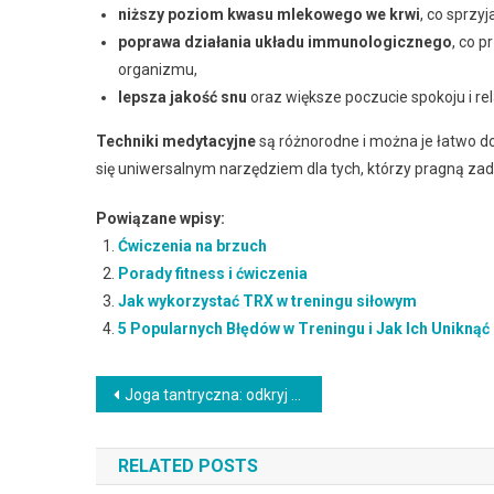
niższy poziom kwasu mlekowego we krwi
, co sprzy
poprawa działania układu immunologicznego
, co 
organizmu,
lepsza jakość snu
oraz większe poczucie spokoju i rel
Techniki medytacyjne
są różnorodne i można je łatwo d
się uniwersalnym narzędziem dla tych, którzy pragną zad
Powiązane wpisy:
Ćwiczenia na brzuch
Porady fitness i ćwiczenia
Jak wykorzystać TRX w treningu siłowym
5 Popularnych Błędów w Treningu i Jak Ich Uniknąć
Nawigacja
Joga tantryczna: odkryj harmonię i duchowe oświecenie
wpisu
RELATED POSTS