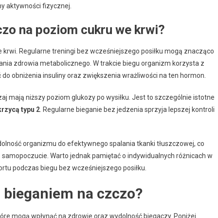
my aktywności fizycznej.
zo na poziom cukru we krwi?
 krwi. Regularne treningi bez wcześniejszego posiłku mogą znacząco
ymania zdrowia metabolicznego. W trakcie biegu organizm korzysta z
 do obniżenia insuliny oraz zwiększenia wrażliwości na ten hormon.
aj mają niższy poziom glukozy po wysiłku. Jest to szczególnie istotne
rzycą typu 2
. Regularne bieganie bez jedzenia sprzyja lepszej kontroli
olność organizmu do efektywnego spalania tkanki tłuszczowej, co
lne samopoczucie. Warto jednak pamiętać o indywidualnych różnicach w
ortu podczas biegu bez wcześniejszego posiłku.
z bieganiem na czczo?
tóre mogą wpłynąć na zdrowie oraz wydolność biegaczy. Poniżej