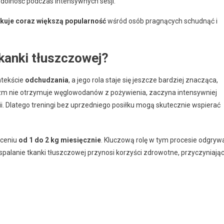
ydolność podczas intensywnych sesji.
skuje coraz większą popularność
wśród osób pragnących schudnąć i
tkanki tłuszczowej?
ntekście
odchudzania
, a jego rola staje się jeszcze bardziej znacząca,
izm nie otrzymuje węglowodanów z pożywienia, zaczyna intensywniej
. Dlatego treningi bez uprzedniego posiłku mogą skutecznie wspierać
uceniu
od 1 do 2 kg miesięcznie
. Kluczową rolę w tym procesie odgryw
 spalanie tkanki tłuszczowej przynosi korzyści zdrowotne, przyczyniają