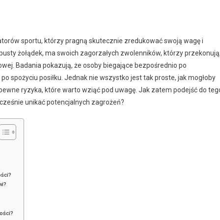
torów sportu, którzy pragną skutecznie zredukować swoją wagę i
pusty żołądek, ma swoich zagorzałych zwolenników, którzy przekonują
owej. Badania pokazują, że osoby biegające bezpośrednio po
po spożyciu posiłku. Jednak nie wszystko jest tak proste, jak mogłoby
 pewne ryzyka, które warto wziąć pod uwagę. Jak zatem podejść do teg
nocześnie unikać potencjalnych zagrożeń?
ości?
wi?
ości?