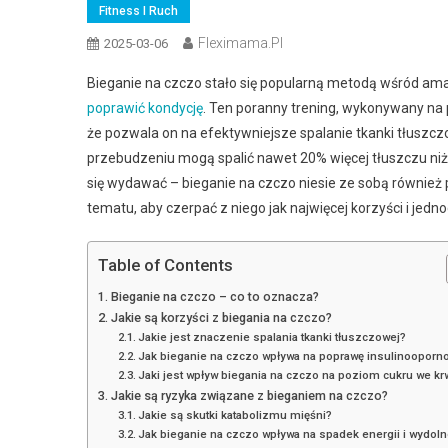
Fitness I Ruch
Fleximama.pl
2025-03-06
Bieganie na czczo stało się popularną metodą wśród ama
poprawić kondycję
. Ten poranny trening, wykonywany na 
że pozwala on na efektywniejsze spalanie tkanki tłuszcz
przebudzeniu mogą spalić nawet 20% więcej tłuszczu niż 
się wydawać – bieganie na czczo niesie ze sobą również
tematu, aby czerpać z niego jak najwięcej korzyści i jed
Table of Contents
Bieganie na czczo – co to oznacza?
Jakie są korzyści z biegania na czczo?
Jakie jest znaczenie spalania tkanki tłuszczowej?
Jak bieganie na czczo wpływa na poprawę insulinooporn
Jaki jest wpływ biegania na czczo na poziom cukru we kr
Jakie są ryzyka związane z bieganiem na czczo?
Jakie są skutki katabolizmu mięśni?
Jak bieganie na czczo wpływa na spadek energii i wydoln