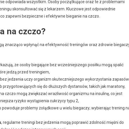
znie odpowiada wszystkim. Osoby początkujące oraz te z problemami
eningu skonsultować się z lekarzem. Kluczowe jest odpowiednie
, co zapewni bezpieczne i efektywne bieganie na czczo.
ia na czczo?
mogą znacząco wpłynąć na efektywność treningów oraz zdrowie biegaczy
ykazują, że osoby biegające bez wcześniejszego posiłku mogą spalić
óre jedzą przed treningiem,
bez jedzenia uczy organizm skuteczniejszego wykorzystania zapasów
 przygotowujących się do dłuższych dystansów, takich jak maratony,
a czczo mogą zwiększać wrażliwość organizmu na insulinę, co jest
niejsza ryzyko wystąpienia cukrzycy typu 2,
 powoduje problemy żołądkowe u wielu biegaczy; wybierając trening n
u
, regularne treningi bez jedzenia mogą poprawić zdolność mięśni do