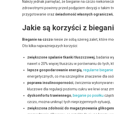
Należy jednak pamiętać, że bieganie na czczo niekoniec
zdrowotnymi powinny przed podjęciem decyzji o takim tr
przygotowanie oraz
świadomość własnych ograniczeń
Jakie są korzyści z biegan
Bieganie na czczo
niesie ze sobą szereg zalet, które 
Oto kilka najważniejszych korzyści:
zwiększone spalanie tkanki tłuszczowej
, badania w
nawet o 20% więcej tłuszczu w porównaniu do tych, kt
lepsze gospodarowanie energią
,
regularne bieganie
energetycznych, co ma szczególne znaczenie dla osób
poprawa insulinooporności
, ćwiczenia wykonywane n
kluczowe dla regulacji poziomu cukru we krwi oraz zm
dyskomfortu trawiennego
,
bieganie po posiłku
często
czczo, można uniknąć tych nieprzyjemnych sytuacji,
zwiększona zdolność do magazynowania glikogen