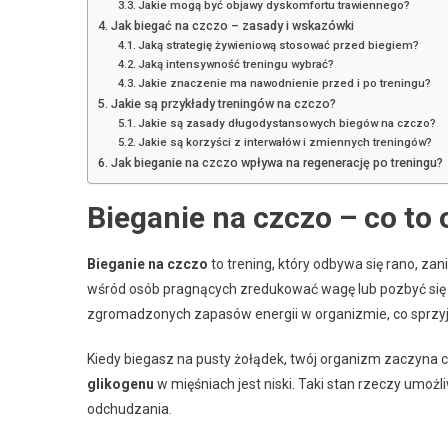
Jakie mogą być objawy dyskomfortu trawiennego?
Jak biegać na czczo – zasady i wskazówki
Jaką strategię żywieniową stosować przed biegiem?
Jaką intensywność treningu wybrać?
Jakie znaczenie ma nawodnienie przed i po treningu?
Jakie są przykłady treningów na czczo?
Jakie są zasady długodystansowych biegów na czczo?
Jakie są korzyści z interwałów i zmiennych treningów?
Jak bieganie na czczo wpływa na regenerację po treningu?
Bieganie na czczo – co to
Bieganie na czczo
to trening, który odbywa się rano, za
wśród osób pragnących zredukować wagę lub pozbyć się t
zgromadzonych zapasów energii w organizmie, co sprzy
Kiedy biegasz na pusty żołądek, twój organizm zaczyna c
glikogenu
w mięśniach jest niski. Taki stan rzeczy umożl
odchudzania.