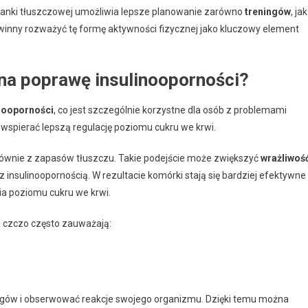
nki tłuszczowej umożliwia lepsze planowanie zarówno
treningów
, jak
winny rozważyć tę formę aktywności fizycznej jako kluczowy element
 na poprawę insulinooporności?
nooporności
, co jest szczególnie korzystne dla osób z problemami
wspierać lepszą regulację poziomu cukru we krwi.
głównie z zapasów tłuszczu. Takie podejście może zwiększyć
wrażliwoś
z insulinoopornością. W rezultacie komórki stają się bardziej efektywne
ia poziomu cukru we krwi.
a czczo często zauważają:
ingów i obserwować reakcje swojego organizmu. Dzięki temu można