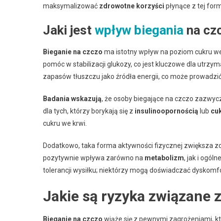
maksymalizować
zdrowotne korzyści
płynące z tej for
Jaki jest
wpływ biegania
na czc
Bieganie na czczo
ma istotny wpływ na poziom cukru we
pomóc w stabilizacji glukozy, co jest kluczowe dla utrz
zapasów tłuszczu jako źródła energii, co może prowadzić
Badania wskazują
, że osoby biegające na czczo zazwycz
dla tych, którzy borykają się z
insulinoopornością
lub
cuk
cukru we krwi.
Dodatkowo, taka forma aktywności fizycznej zwiększa zd
pozytywnie wpływa zarówno na
metabolizm
, jak i ogó
tolerancji wysiłku; niektórzy mogą doświadczać dyskomf
Jakie są ryzyka związane 
Bieganie na czczo
wiąże się z pewnymi zagrożeniami, k