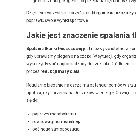
gromadzenia glikogenu, co przekłada się na lepszą w
Dzięki tym wszystkim korzyściom
bieganie na czczo zy
poprawić swoje wyniki sportowe.
Jakie jest znaczenie spalania 
Spalanie tkanki tłuszczowej
jest niezwykle istotne w ko
gdy uprawiamy bieganie na czczo. W sytuacji, gdy organ
wykorzystywać nagromadzony tłuszcz jako źródło energii
proces
redukcji masy ciała
.
Regularne bieganie na czczo ma potencjał pomóc w zrz
lipoliza
, czyli przemiana tłuszczów w energię. Co więcej,
się do:
poprawy metabolizmu,
równowagi hormonalnej,
ogólnego samopoczucia.