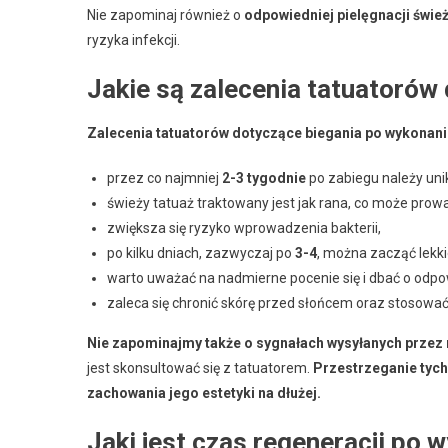
Nie zapominaj również o
odpowiedniej pielęgnacji śwież
ryzyka infekcji.
Jakie są zalecenia tatuatorów
Zalecenia tatuatorów dotyczące biegania po wykonaniu
przez co najmniej
2-3 tygodnie
po zabiegu należy uni
świeży tatuaż traktowany jest jak rana, co może prowa
zwiększa się ryzyko wprowadzenia bakterii,
po kilku dniach, zazwyczaj po
3-4
, można zacząć lekki
warto uważać na nadmierne pocenie się i dbać o odpow
zaleca się chronić skórę przed słońcem oraz stosować
Nie zapominajmy także o sygnałach wysyłanych przez 
jest skonsultować się z tatuatorem.
Przestrzeganie tych
zachowania jego estetyki na dłużej.
Jaki jest czas regeneracji po 