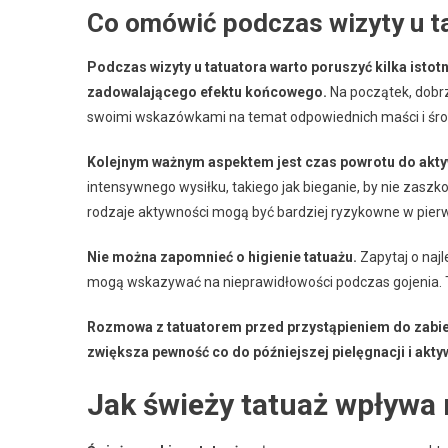
Co omówić podczas wizyty u t
Podczas wizyty u tatuatora warto poruszyć kilka istot
zadowalającego efektu końcowego.
Na początek, dobrz
swoimi wskazówkami na temat odpowiednich maści i środk
Kolejnym ważnym aspektem jest czas powrotu do aktyw
intensywnego wysiłku, takiego jak bieganie, by nie zasz
rodzaje aktywności mogą być bardziej ryzykowne w pier
Nie można zapomnieć o higienie tatuażu.
Zapytaj o naj
mogą wskazywać na nieprawidłowości podczas gojenia. To n
Rozmowa z tatuatorem przed przystąpieniem do zabie
zwiększa pewność co do późniejszej pielęgnacji i akty
Jak świeży tatuaż wpływa