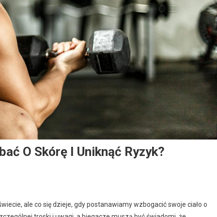
bać O Skórę I Uniknąć Ryzyk?
 świecie, ale co się dzieje, gdy postanawiamy wzbogacić swoje ciało o
zególnej troski i uwagi, a biegacze muszą być świadomi, że