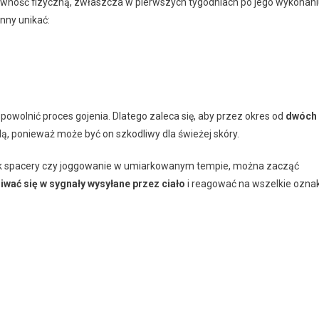
ność fizyczną, zwłaszcza w pierwszych tygodniach po jego wykonani
nny unikać:
powolnić proces gojenia. Dlatego zaleca się, aby przez okres od
dwóch
, ponieważ może być on szkodliwy dla świeżej skóry.
 jak spacery czy joggowanie w umiarkowanym tempie, można zacząć
iwać się w sygnały wysyłane przez ciało
i reagować na wszelkie oznak