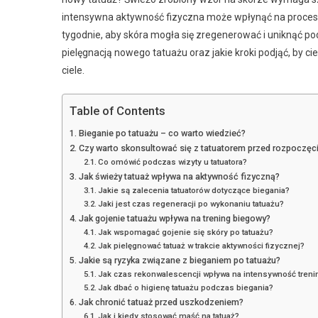
intensywna aktywność fizyczna może wpłynąć na proces go
tygodnie, aby skóra mogła się zregenerować i uniknąć pod
pielęgnacją nowego tatuażu oraz jakie kroki podjąć, by c
ciele.
Table of Contents
Bieganie po tatuażu – co warto wiedzieć?
Czy warto skonsultować się z tatuatorem przed rozpoczęc
Co omówić podczas wizyty u tatuatora?
Jak świeży tatuaż wpływa na aktywność fizyczną?
Jakie są zalecenia tatuatorów dotyczące biegania?
Jaki jest czas regeneracji po wykonaniu tatuażu?
Jak gojenie tatuażu wpływa na trening biegowy?
Jak wspomagać gojenie się skóry po tatuażu?
Jak pielęgnować tatuaż w trakcie aktywności fizycznej?
Jakie są ryzyka związane z bieganiem po tatuażu?
Jak czas rekonwalescencji wpływa na intensywność tren
Jak dbać o higienę tatuażu podczas biegania?
Jak chronić tatuaż przed uszkodzeniem?
Jak i kiedy stosować maść na tatuaż?