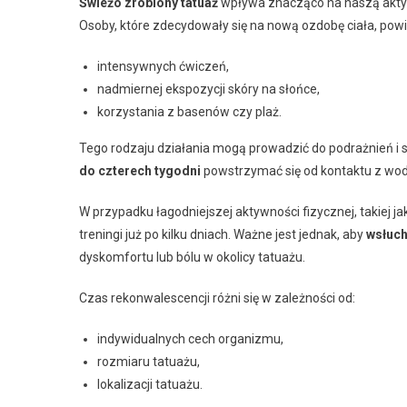
Świeżo zrobiony tatuaż
wpływa znacząco na naszą aktyw
Osoby, które zdecydowały się na nową ozdobę ciała, powi
intensywnych ćwiczeń,
nadmiernej ekspozycji skóry na słońce,
korzystania z basenów czy plaż.
Tego rodzaju działania mogą prowadzić do podrażnień i s
do czterech tygodni
powstrzymać się od kontaktu z wodą
W przypadku łagodniejszej aktywności fizycznej, takiej
treningi już po kilku dniach. Ważne jest jednak, aby
wsłuch
dyskomfortu lub bólu w okolicy tatuażu.
Czas rekonwalescencji różni się w zależności od:
indywidualnych cech organizmu,
rozmiaru tatuażu,
lokalizacji tatuażu.