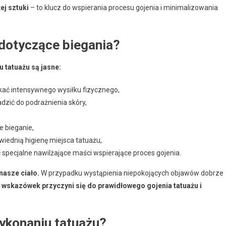
ej sztuki
– to klucz do wspierania procesu gojenia i minimalizowania
 dotyczące biegania?
 tatuażu są jasne:
kać intensywnego wysiłku fizycznego,
dzić do podrażnienia skóry,
e bieganie,
iednią higienę miejsca tatuażu,
 specjalne nawilżające maści wspierające proces gojenia.
nasze ciało.
W przypadku wystąpienia niepokojących objawów dobrze
 wskazówek przyczyni się do prawidłowego gojenia tatuażu i
wykonaniu tatuażu?