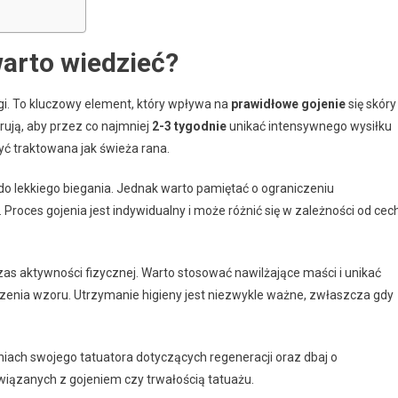
warto wiedzieć?
i. To kluczowy element, który wpływa na
prawidłowe gojenie
się skóry
rują, aby przez co najmniej
2-3 tygodnie
unikać intensywnego wysiłku
być traktowana jak świeża rana.
do lekkiego biegania. Jednak warto pamiętać o ograniczeniu
 Proces gojenia jest indywidualny i może różnić się w zależności od cec
as aktywności fizycznej. Warto stosować nawilżające maści i unikać
zenia wzoru. Utrzymanie higieny jest niezwykle ważne, zwłaszcza gdy
iach swojego tatuatora dotyczących regeneracji oraz dbaj o
wiązanych z gojeniem czy trwałością tatuażu.