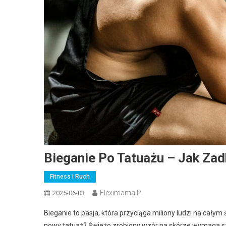
Bieganie Po Tatuażu – Jak Zad
Fitness I Ruch
Fleximama.pl
2025-06-03
Bieganie to pasja, która przyciąga miliony ludzi na całym
nowy tatuaż? Świeżo zrobiony wzór na skórze wymaga szc