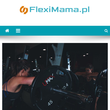
Skip
to
content
FlexiMama.pl