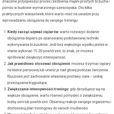
znacznie przyspieszyć proces rzeźbienia mięśni prostych brzucha i
pomóc w budowie wymarzonego sześciopaka. Oto kilka
praktycznych wskazówek, które warto mieć na uwadze przy
wprowadzaniu obciążenia do swojego treningu:
Kiedy zacząć używać ciężarów
: warto rozważyć dodanie
obciążenia dopiero po opanowaniu podstawowej techniki
wykonywania brzuszków. Jeśli bez większego wysiłku jesteś w
stanie wykonać 15-20 powtórzeń, to znak, że możesz
spróbować zwiększyć intensywność.
Jak prawidłowo stosować obciążenie
: możesz trzymać ciężary
na klatce piersiowej lub unieść je nad głowę podczas ćwiczenia.
Kluczowe jest zachowanie właściwej postawy ciała – unikaj
przeciążania kręgosłupa.
Zwiększanie intensywności treningu
: gdy decydujesz się na
większe obciążenie, warto również pomyśleć o zwiększeniu
liczby serii lub powtórzeń. Obserwuj reakcje swojego organizmu i
dostosowuj plan treningowy do swoich możliwości.