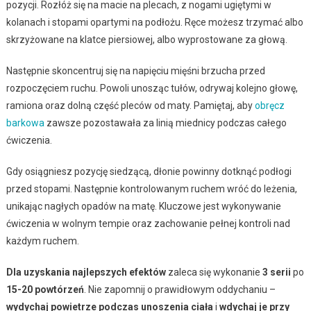
pozycji. Rozłóż się na macie na plecach, z nogami ugiętymi w
kolanach i stopami opartymi na podłożu. Ręce możesz trzymać albo
skrzyżowane na klatce piersiowej, albo wyprostowane za głową.
Następnie skoncentruj się na napięciu mięśni brzucha przed
rozpoczęciem ruchu. Powoli unosząc tułów, odrywaj kolejno głowę,
ramiona oraz dolną część pleców od maty. Pamiętaj, aby
obręcz
barkowa
zawsze pozostawała za linią miednicy podczas całego
ćwiczenia.
Gdy osiągniesz pozycję siedzącą, dłonie powinny dotknąć podłogi
przed stopami. Następnie kontrolowanym ruchem wróć do leżenia,
unikając nagłych opadów na matę. Kluczowe jest wykonywanie
ćwiczenia w wolnym tempie oraz zachowanie pełnej kontroli nad
każdym ruchem.
Dla uzyskania najlepszych efektów
zaleca się wykonanie
3 serii
po
15-20 powtórzeń
. Nie zapomnij o prawidłowym oddychaniu –
wydychaj powietrze podczas unoszenia ciała
i
wdychaj je przy