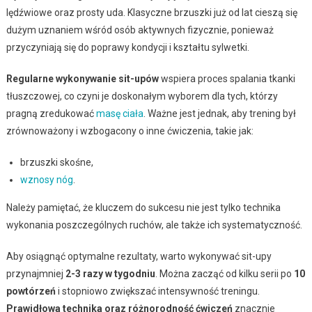
lędźwiowe oraz prosty uda. Klasyczne brzuszki już od lat cieszą się
dużym uznaniem wśród osób aktywnych fizycznie, ponieważ
przyczyniają się do poprawy kondycji i kształtu sylwetki.
Regularne wykonywanie sit-upów
wspiera proces spalania tkanki
tłuszczowej, co czyni je doskonałym wyborem dla tych, którzy
pragną zredukować
masę ciała
. Ważne jest jednak, aby trening był
zrównoważony i wzbogacony o inne ćwiczenia, takie jak:
brzuszki skośne,
wznosy nóg
.
Należy pamiętać, że kluczem do sukcesu nie jest tylko technika
wykonania poszczególnych ruchów, ale także ich systematyczność.
Aby osiągnąć optymalne rezultaty, warto wykonywać sit-upy
przynajmniej
2-3 razy w tygodniu
. Można zacząć od kilku serii po
10
powtórzeń
i stopniowo zwiększać intensywność treningu.
Prawidłowa technika oraz różnorodność ćwiczeń
znacznie