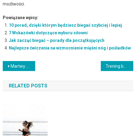
możliwości.
Powiązane wpisy:
10 porad, dzięki którym będziesz biegać szybciej i lepiej
7 Wskazówki dotyczące wyboru siłowni
Jak zacząć biegać – porady dla początkujących
Najlepsze ćwiczenia na wzmocnienie mięśni nóg i pośladków
Nawigacja
Martwy ciąg na jednej nodze – jak właściwie wykonać to ćwiczenie?
Trening beztlenowy w biegu: Czym jest i jak go stosować?
wpisu
RELATED POSTS