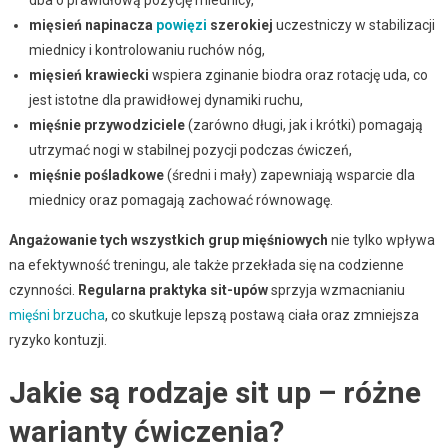
dba o prawidłową pozycję miednicy,
mięsień napinacza
powięzi
szerokiej
uczestniczy w stabilizacji
miednicy i kontrolowaniu ruchów nóg,
mięsień krawiecki
wspiera zginanie biodra oraz rotację uda, co
jest istotne dla prawidłowej dynamiki ruchu,
mięśnie przywodziciele
(zarówno długi, jak i krótki) pomagają
utrzymać nogi w stabilnej pozycji podczas ćwiczeń,
mięśnie pośladkowe
(średni i mały) zapewniają wsparcie dla
miednicy oraz pomagają zachować równowagę.
Angażowanie tych wszystkich grup mięśniowych
nie tylko wpływa
na efektywność treningu, ale także przekłada się na codzienne
czynności.
Regularna praktyka sit-upów
sprzyja wzmacnianiu
mięśni brzucha
, co skutkuje lepszą postawą ciała oraz zmniejsza
ryzyko kontuzji.
Jakie są rodzaje sit up – różne
warianty ćwiczenia?