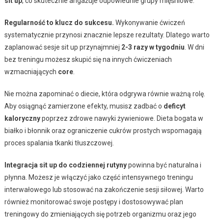
sit up
, co skutecznie angażuje odpowiednie grupy mięśniowe.
Regularność to klucz do sukcesu.
Wykonywanie ćwiczeń
systematycznie przynosi znacznie lepsze rezultaty. Dlatego warto
zaplanować sesje sit up przynajmniej
2-3 razy w tygodniu
. W dni
bez treningu możesz skupić się na innych ćwiczeniach
wzmacniających
core
.
Nie można zapominać o diecie, która odgrywa równie ważną rolę.
Aby osiągnąć zamierzone efekty, musisz zadbać o
deficyt
kaloryczny
poprzez zdrowe nawyki żywieniowe. Dieta bogata w
białko i błonnik oraz ograniczenie cukrów prostych wspomagają
proces spalania tkanki tłuszczowej.
Integracja sit up do codziennej rutyny
powinna być naturalna i
płynna. Możesz je włączyć jako część intensywnego treningu
interwałowego lub stosować na zakończenie sesji siłowej. Warto
również monitorować swoje postępy i dostosowywać plan
treningowy do zmieniających się potrzeb organizmu oraz jego