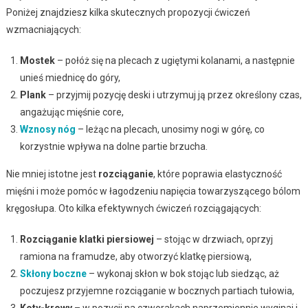
Poniżej znajdziesz kilka skutecznych propozycji ćwiczeń
wzmacniających:
Mostek
– połóż się na plecach z ugiętymi kolanami, a następnie
unieś miednicę do góry,
Plank
– przyjmij pozycję deski i utrzymuj ją przez określony czas,
angażując mięśnie core,
Wznosy nóg
– leżąc na plecach, unosimy nogi w górę, co
korzystnie wpływa na dolne partie brzucha.
Nie mniej istotne jest
rozciąganie
, które poprawia elastyczność
mięśni i może pomóc w łagodzeniu napięcia towarzyszącego bólom
kręgosłupa. Oto kilka efektywnych ćwiczeń rozciągających:
Rozciąganie klatki piersiowej
– stojąc w drzwiach, oprzyj
ramiona na framudze, aby otworzyć klatkę piersiową,
Skłony boczne
– wykonaj skłon w bok stojąc lub siedząc, aż
poczujesz przyjemne rozciąganie w bocznych partiach tułowia,