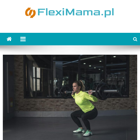
Skip
to
content
FlexiMama.pl