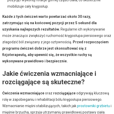
pozycję i wykonuj rotacje górnej części ciała, co skutecznie
mobilizuje cały kręgosłup.
Każde z tych ćwiczeń warto powtarzać około 30 razy,
zatrzymując się na końcowej pozycji przez 5 sekund dla
uzyskania najlepszych rezultatów.
Regularne ich wykonywanie
może znacząco zwiększyć ruchomość kręgosłupa piersiowego oraz
złagodzić ból związany z jego sztywnością.
Przed rozpoczęciem
programu ćwiczeń dobrze jest skonsultować się z
fizjoterapeutą, aby upewnić się, że wszystkie ruchy są
wykonywane prawidłowo i bezpiecznie.
Jakie ćwiczenia wzmacniające i
rozciągające są skuteczne?
Ćwiczenia wzmacniające
oraz
rozciągające
odgrywają kluczową
rolę w zapobieganiu i rehabilitacji bólu kręgosłupa piersiowego.
Wzmacnianie mięśni stabilizujących, takich jak
prostowniki grzbietu
i
mięśnie brzucha, sprzyja utrzymaniu prawidłowej postawy ciała.