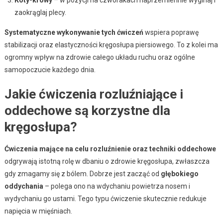
Koty-krowy
– w pozycji na czworakach naprzemiennie wyginaj i
zaokrąglaj plecy.
Systematyczne wykonywanie tych ćwiczeń
wspiera poprawę
stabilizacji oraz elastyczności kręgosłupa piersiowego. To z kolei ma
ogromny wpływ na zdrowie całego układu ruchu oraz ogólne
samopoczucie każdego dnia.
Jakie ćwiczenia rozluźniające i
oddechowe są korzystne dla
kręgosłupa?
Ćwiczenia mające na celu rozluźnienie oraz techniki oddechowe
odgrywają istotną rolę w dbaniu o zdrowie kręgosłupa, zwłaszcza
gdy zmagamy się z bólem. Dobrze jest zacząć od
głębokiego
oddychania
– polega ono na wdychaniu powietrza nosem i
wydychaniu go ustami. Tego typu ćwiczenie skutecznie redukuje
napięcia w mięśniach.