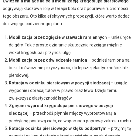
Ćwiczenia mające na celu mobilizację kręgosłupa piersiowego
odgrywają kluczową rolę w terapii bólu oraz poprawie ruchomości
tego obszaru. Oto kilka efektywnych propozycji, które warto dodać
do swojego codziennego planu:
Mobilizacja przez zgięcie w stawach ramiennych
– unieś ręce
do góry. Takie proste działanie skutecznie rozciąga mięśnie
wokół kręgosłupa i przynosi ulgę.
Mobilizacja przez odwiedzenie ramion
– podnieś ramiona na
boki. To ćwiczenie przyczynia się do lepszej elastyczności klatki
piersiowej.
Rotacja w odcinku piersiowym w pozycji siedzącej
– usiądź
wygodnie i obracaj tułów w prawo oraz lewo. Dzięki temu
zwiększysz elastyczność kręgów.
Zgięcie i wyprost kręgosłupa piersiowego w pozycji
siedzącej
– przechodź płynnie między wyprostowaną a
pochyloną postawą ciała, co wspomaga poprawę zakresu ruchu.
Rotacja odcinka piersiowego w klęku podpartym
– przyjmij tę