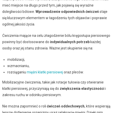
mieć miejsce na długo przed tym, jak pojawią się wyraźne
dolegliwości bólowe.
Wprowadzenie odpowiednich ćwiczeń
staje
się kluczowym elementem w łagodzeniu tych objawów i poprawie
ogólnej jakości życia.
Ćwiczenia mające na celu złagodzenie bólu kręgosłupa piersiowego
powinny być dostosowane do
indywidualnych potrzeb
każdej
osoby oraz jej stanu zdrowia. Ważne jest skupienie się na:
mobilizacji,
wzmacnianiu,
rozciąganiu
mięśni klatki piersiowej
oraz pleców.
Mobilizacyjne ćwiczenia, takie jak rotacje tułowia czy otwieranie
klatki piersiowej, przyczyniają się do
zwiększenia elastyczności
i
zakresu ruchu w odcinku piersiowym.
Nie można zapomnieć o roli
ćwiczeń oddechowych
, które wspierają
lepsze dotlenienie organizmu oraz relaksację mięśni. Dzięki nim