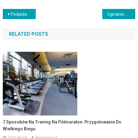
Nawigacja
Podjadanie – jak objawy, przyczyny i skutki wpływają na zdrowie?
Uginanie młotkowe bicepsów – klucz do efektywnego treningu
wpisu
RELATED POSTS
7 Sposobów Na Trening Na Półmaraton: Przygotowanie Do
Wielkiego Biegu
2021-09-18
fleximama.pl