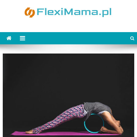
Skip
to
content
FlexiMama.pl