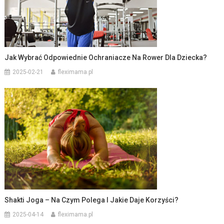
Jak Wybrać Odpowiednie Ochraniacze Na Rower Dla Dziecka?
2025-02-21
fleximama.pl
Shakti Joga – Na Czym Polega I Jakie Daje Korzyści?
2025-04-14
fleximama.pl