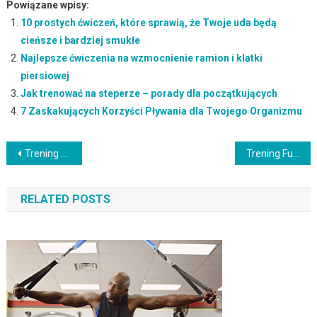
Powiązane wpisy:
10 prostych ćwiczeń, które sprawią, że Twoje uda będą
cieńsze i bardziej smukłe
Najlepsze ćwiczenia na wzmocnienie ramion i klatki
piersiowej
Jak trenować na steperze – porady dla początkujących
7 Zaskakujących Korzyści Pływania dla Twojego Organizmu
Nawigacja
Trening Stretchingowy: Elastyczność i Lepsze Samopoczucie
Trening Funkcjonalny: Co to Jest i Jakie Ma Zalety?
wpisu
RELATED POSTS