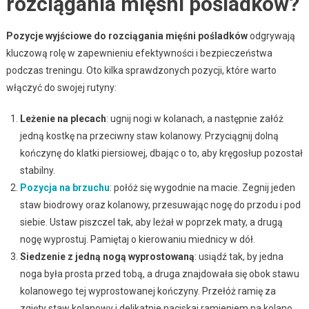
rozciągania mięśni pośladków?
Pozycje wyjściowe do rozciągania mięśni pośladków
odgrywają
kluczową rolę w zapewnieniu efektywności i bezpieczeństwa
podczas treningu. Oto kilka sprawdzonych pozycji, które warto
włączyć do swojej rutyny:
Leżenie na plecach
: ugnij nogi w kolanach, a następnie załóż
jedną kostkę na przeciwny staw kolanowy. Przyciągnij dolną
kończynę do klatki piersiowej, dbając o to, aby kręgosłup pozostał
stabilny.
Pozycja na brzuchu
: połóż się wygodnie na macie. Zegnij jeden
staw biodrowy oraz kolanowy, przesuwając nogę do przodu i pod
siebie. Ustaw piszczel tak, aby leżał w poprzek maty, a drugą
nogę wyprostuj. Pamiętaj o kierowaniu miednicy w dół.
Siedzenie z jedną nogą wyprostowaną
: usiądź tak, by jedna
noga była prosta przed tobą, a druga znajdowała się obok stawu
kolanowego tej wyprostowanej kończyny. Przełóż ramię za
zgięty staw kolanowy i delikatnie naciskaj ramieniem na kolano.