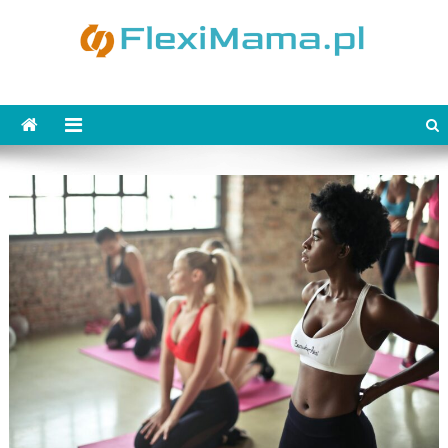
Skip
to
content
FlexiMama.pl