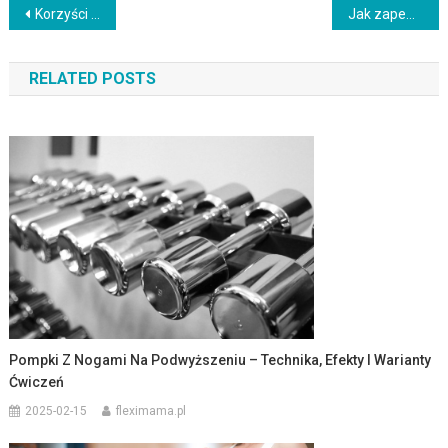
Nawigacja
Korzyści z medytacji: zdrowie psychiczne i fizyczne w praktyce
Jak zapewnić bezpieczeństwo rowerzystów: Praktyczne zasady i porady
wpisu
RELATED POSTS
Pompki Z Nogami Na Podwyższeniu – Technika, Efekty I Warianty
Ćwiczeń
2025-02-15
fleximama.pl