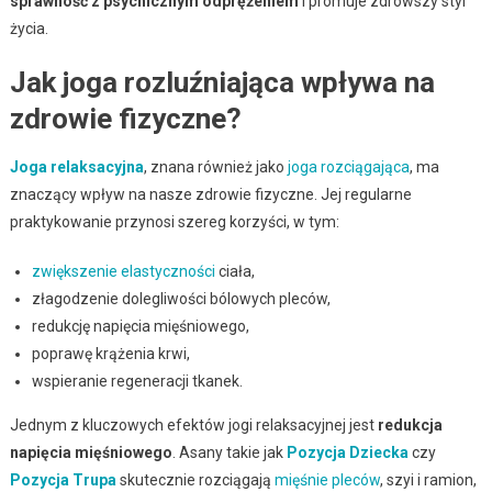
sprawność z psychicznym odprężeniem
i promuje zdrowszy styl
życia.
Jak joga rozluźniająca wpływa na
zdrowie fizyczne?
Joga relaksacyjna
, znana również jako
joga rozciągająca
, ma
znaczący wpływ na nasze zdrowie fizyczne. Jej regularne
praktykowanie przynosi szereg korzyści, w tym:
zwiększenie elastyczności
ciała,
złagodzenie dolegliwości bólowych pleców,
redukcję napięcia mięśniowego,
poprawę krążenia krwi,
wspieranie regeneracji tkanek.
Jednym z kluczowych efektów jogi relaksacyjnej jest
redukcja
napięcia mięśniowego
. Asany takie jak
Pozycja Dziecka
czy
Pozycja Trupa
skutecznie rozciągają
mięśnie pleców
, szyi i ramion,