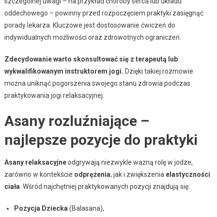
szczególnej uwagi – na przykład choroby serca lub układu
oddechowego – powinny przed rozpoczęciem praktyki zasięgnąć
porady lekarza. Kluczowe jest dostosowanie ćwiczeń do
indywidualnych możliwości oraz zdrowotnych ograniczeń.
Zdecydowanie warto skonsultować się z terapeutą lub
wykwalifikowanym instruktorem jogi.
Dzięki takiej rozmowie
można uniknąć pogorszenia swojego stanu zdrowia podczas
praktykowania jogi relaksacyjnej.
Asany rozluźniające –
najlepsze pozycje do praktyki
Asany relaksacyjne
odgrywają niezwykle ważną rolę w jodze,
zarówno w kontekście
odprężenia
, jak i zwiększenia
elastyczności
ciała
. Wśród najchętniej praktykowanych pozycji znajdują się:
Pozycja Dziecka
(Balasana),