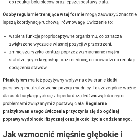
do redukcji bólu pleców oraz lepszej postawy ciała.
Osoby regularnie trenujące w tej formie
mogą zauważyć znacznie
lepszą koordynację ruchową i równowagę. Ćwiczenie to:
wspiera funkcje proprioceptywne organizmu, co oznacza
zwiększone wyczucie własnej pozycji w przestrzeni,
zmniejsza ryzyko kontuzji poprzez wzmacnianie mięśni
stabilizujących kręgosłup oraz miednicę, co prowadzi do redukcji
obciążenia stawów.
Plank tyłem
ma też pozytywny wpływ na otwieranie klatki
piersiowej i neutralizowanie pozycji miednicy. To szczególnie ważne
dla osób borykających się z hiperlordozą lędźwiową lub innymi
problemami związanymi z postawą ciała.
Regularne
praktykowanie tego ćwiczenia przyczynia się do ogólnej
poprawy wydolności fizycznej oraz jakości życia codziennego.
Jak wzmocnić mięśnie głębokie i