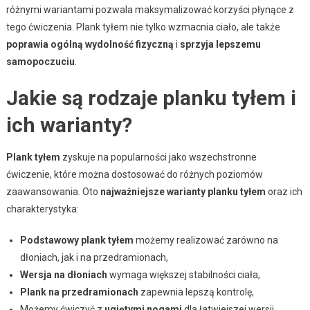
różnymi wariantami pozwala maksymalizować korzyści płynące z
tego ćwiczenia. Plank tyłem nie tylko wzmacnia ciało, ale także
poprawia ogólną wydolność fizyczną
i
sprzyja lepszemu
samopoczuciu
.
Jakie są rodzaje planku tyłem i
ich warianty?
Plank tyłem
zyskuje na popularności jako wszechstronne
ćwiczenie, które można dostosować do różnych poziomów
zaawansowania. Oto
najważniejsze warianty planku tyłem
oraz ich
charakterystyka:
Podstawowy plank tyłem
możemy realizować zarówno na
dłoniach, jak i na przedramionach,
Wersja na dłoniach
wymaga większej stabilności ciała,
Plank na przedramionach
zapewnia lepszą kontrolę,
Możemy ćwiczyć z
ugiętymi nogami
dla łatwiejszej wersji,