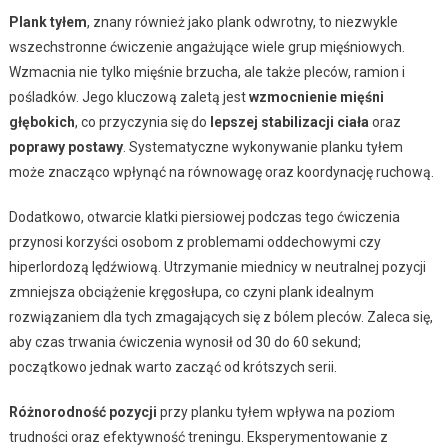
Plank tyłem
, znany również jako plank odwrotny, to niezwykle
wszechstronne ćwiczenie angażujące wiele grup mięśniowych.
Wzmacnia nie tylko mięśnie brzucha, ale także pleców, ramion i
pośladków. Jego kluczową zaletą jest
wzmocnienie mięśni
głębokich
, co przyczynia się do
lepszej stabilizacji ciała
oraz
poprawy postawy
. Systematyczne wykonywanie planku tyłem
może znacząco wpłynąć na równowagę oraz koordynację ruchową.
Dodatkowo, otwarcie klatki piersiowej podczas tego ćwiczenia
przynosi korzyści osobom z problemami oddechowymi czy
hiperlordozą lędźwiową. Utrzymanie miednicy w neutralnej pozycji
zmniejsza obciążenie kręgosłupa, co czyni plank idealnym
rozwiązaniem dla tych zmagających się z bólem pleców. Zaleca się,
aby czas trwania ćwiczenia wynosił od 30 do 60 sekund;
początkowo jednak warto zacząć od krótszych serii.
Różnorodność pozycji
przy planku tyłem wpływa na poziom
trudności oraz efektywność treningu. Eksperymentowanie z