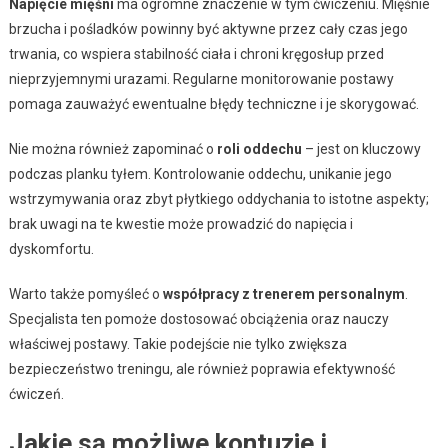
Napięcie mięśni
ma ogromne znaczenie w tym ćwiczeniu. Mięśnie
brzucha i pośladków powinny być aktywne przez cały czas jego
trwania, co wspiera stabilność ciała i chroni kręgosłup przed
nieprzyjemnymi urazami. Regularne monitorowanie postawy
pomaga zauważyć ewentualne błędy techniczne i je skorygować.
Nie można również zapominać o
roli oddechu
– jest on kluczowy
podczas planku tyłem. Kontrolowanie oddechu, unikanie jego
wstrzymywania oraz zbyt płytkiego oddychania to istotne aspekty;
brak uwagi na te kwestie może prowadzić do napięcia i
dyskomfortu.
Warto także pomyśleć o
współpracy z trenerem personalnym
.
Specjalista ten pomoże dostosować obciążenia oraz nauczy
właściwej postawy. Takie podejście nie tylko zwiększa
bezpieczeństwo treningu, ale również poprawia efektywność
ćwiczeń.
Jakie są możliwe kontuzje i