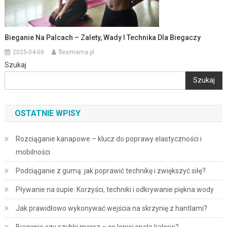
Bieganie Na Palcach – Zalety, Wady I Technika Dla Biegaczy
2025-04-08
fleximama.pl
Szukaj
Szukaj
OSTATNIE WPISY
Rozciąganie kanapowe – klucz do poprawy elastyczności i
mobilności
Podciąganie z gumą: jak poprawić technikę i zwiększyć siłę?
Pływanie na supie: Korzyści, techniki i odkrywanie piękna wody
Jak prawidłowo wykonywać wejścia na skrzynię z hantlami?
Bieganie czy szybki marsz – co lepiej spala kalorie?