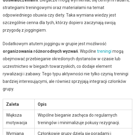
doświadczeniami
. Biegacze mogą wymieniać się cennymi radami,
strategiami treningowymi oraz materiałami na temat
odpowiedniego obuwia czy diety. Taka wymiana wiedzy jest
szczególnie cenna dla tych, którzy dopiero zaczynają swoją
przygodę z joggingiem.
Dodatkowym atutem joggingu w grupie jest możliwość
organizowania różnorodnych wyzwań
. Wspólne
treningi
mogą
obejmować przebieganie określonych dystansów w czasie lub
uczestnictwo w biegach towarzyskich, co dodaje element
rywalizacji i zabawy. Tego typu aktywności nie tylko czynią treningi
bardziej interesującymi, ale również sprzyjają integracji członków
grupy.
Zaleta
Opis
Większa
Wspólne bieganie zachęca do regularnych
motywacja
treningów i minimalizuje pokusy rezygnacji.
Wymiana
Członkowie grupy dzielą się poradami i