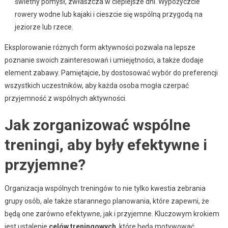
świetny pomysł, zwłaszcza w cieplejsze dni. Wypożyczcie
rowery wodne lub kajaki i cieszcie się wspólną przygodą na
jeziorze lub rzece.
Eksplorowanie różnych form aktywności pozwala na lepsze
poznanie swoich zainteresowań i umiejętności, a także dodaje
element zabawy. Pamiętajcie, by dostosować wybór do preferencji
wszystkich uczestników, aby każda osoba mogła czerpać
przyjemność z wspólnych aktywności.
Jak zorganizować wspólne
treningi, aby były efektywne i
przyjemne?
Organizacja wspólnych treningów to nie tylko kwestia zebrania
grupy osób, ale także starannego planowania, które zapewni, że
będą one zarówno efektywne, jak i przyjemne. Kluczowym krokiem
jest ustalenie
celów treningowych
, które będą motywować