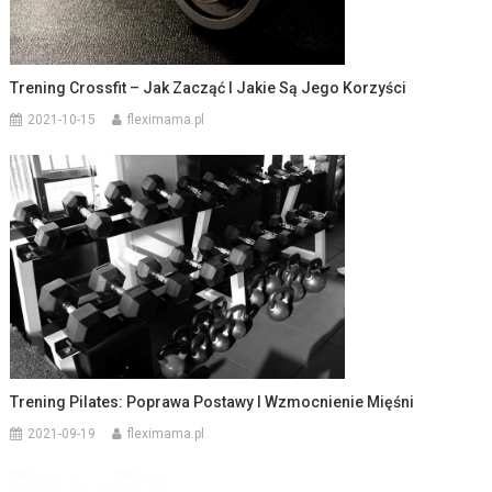
Trening Crossfit – Jak Zacząć I Jakie Są Jego Korzyści
2021-10-15
fleximama.pl
Trening Pilates: Poprawa Postawy I Wzmocnienie Mięśni
2021-09-19
fleximama.pl