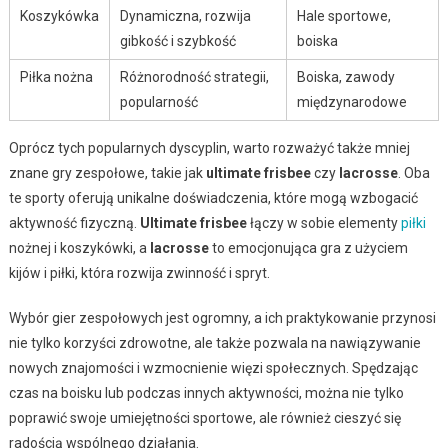
Koszykówka
Dynamiczna, rozwija
Hale sportowe,
gibkość i szybkość
boiska
Piłka nożna
Różnorodność strategii,
Boiska, zawody
popularność
międzynarodowe
Oprócz tych popularnych dyscyplin, warto rozważyć także mniej
znane gry zespołowe, takie jak
ultimate frisbee
czy
lacrosse
. Oba
te sporty oferują unikalne doświadczenia, które mogą wzbogacić
aktywność fizyczną.
Ultimate frisbee
łączy w sobie elementy
piłki
nożnej i koszykówki, a
lacrosse
to emocjonująca gra z użyciem
kijów i piłki, która rozwija zwinność i spryt.
Wybór gier zespołowych jest ogromny, a ich praktykowanie przynosi
nie tylko korzyści zdrowotne, ale także pozwala na nawiązywanie
nowych znajomości i wzmocnienie więzi społecznych. Spędzając
czas na boisku lub podczas innych aktywności, można nie tylko
poprawić swoje umiejętności sportowe, ale również cieszyć się
radością wspólnego działania.