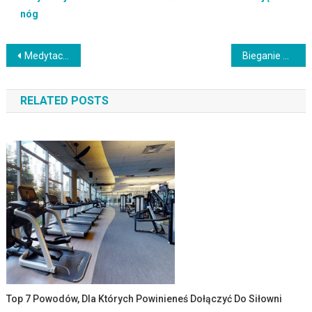
nóg
Nawigacja
Medytacja Vipassana – odkryj najstarszą technikę samopoznania
Bieganie w ciąży – korzyści, bezpieczeństwo i wsparcie zdrowia
wpisu
RELATED POSTS
Top 7 Powodów, Dla Których Powinieneś Dołączyć Do Siłowni