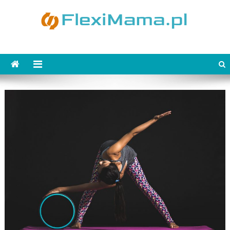
Skip
to
content
FlexiMama.pl