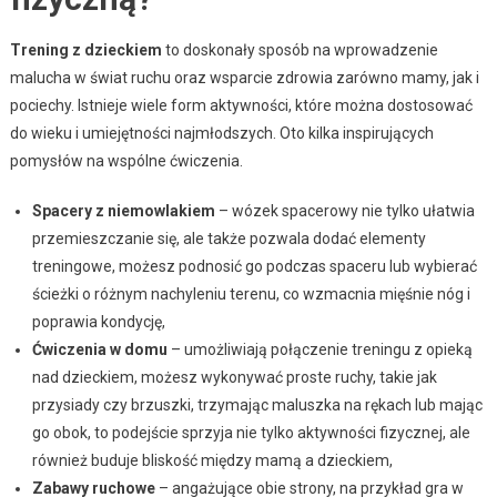
Trening z dzieckiem
to doskonały sposób na wprowadzenie
malucha w świat ruchu oraz wsparcie zdrowia zarówno mamy, jak i
pociechy. Istnieje wiele form aktywności, które można dostosować
do wieku i umiejętności najmłodszych. Oto kilka inspirujących
pomysłów na wspólne ćwiczenia.
Spacery z niemowlakiem
– wózek spacerowy nie tylko ułatwia
przemieszczanie się, ale także pozwala dodać elementy
treningowe, możesz podnosić go podczas spaceru lub wybierać
ścieżki o różnym nachyleniu terenu, co wzmacnia mięśnie nóg i
poprawia kondycję,
Ćwiczenia w domu
– umożliwiają połączenie treningu z opieką
nad dzieckiem, możesz wykonywać proste ruchy, takie jak
przysiady czy brzuszki, trzymając maluszka na rękach lub mając
go obok, to podejście sprzyja nie tylko aktywności fizycznej, ale
również buduje bliskość między mamą a dzieckiem,
Zabawy ruchowe
– angażujące obie strony, na przykład gra w