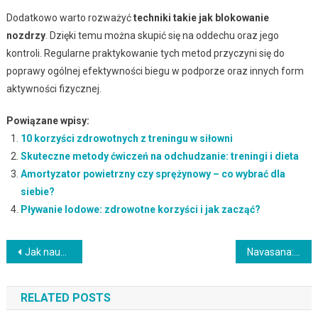
Dodatkowo warto rozważyć
techniki takie jak blokowanie
nozdrzy
. Dzięki temu można skupić się na oddechu oraz jego
kontroli. Regularne praktykowanie tych metod przyczyni się do
poprawy ogólnej efektywności biegu w podporze oraz innych form
aktywności fizycznej.
Powiązane wpisy:
10 korzyści zdrowotnych z treningu w siłowni
Skuteczne metody ćwiczeń na odchudzanie: treningi i dieta
Amortyzator powietrzny czy sprężynowy – co wybrać dla
siebie?
Pływanie lodowe: zdrowotne korzyści i jak zacząć?
Nawigacja
Jak nauczyć się stania na przedramionach? Przewodnik dla początkujących
Navasana: technika, korzyści i najczęstsze błędy w praktyce
wpisu
RELATED POSTS