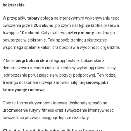
bokserskie
.
W przypadku
tabaty
polega na intensywnym wykonywaniu tego
ćwiczenia przez
20 sekund
, po czym następuje krótka przerwa
trwająca
10 sekund
. Cały cykl trwa
cztery minuty
i można go
powtarzać wielokrotnie. Taki sposób treningu skutecznie
wspomaga spalanie kalorii oraz poprawia wydolność organizmu.
Z kolei
biegi bokserskie
integrują techniki bokserskie z
dynamicznym ruchem ciała. Uczestnicy wykonują różne ciosy,
jednocześnie poruszając się w pozycji podporowej. Ten rodzaj
treningu doskonale rozwija zarówno
siłę mięśniową
, jak i
koordynację ruchową
.
Obie te formy aktywności stanowią doskonały sposób na
urozmaicenie rutyny fitness oraz zwiększenie intensywności
ćwiczeń, co pozwala osiągnąć lepsze rezultaty.