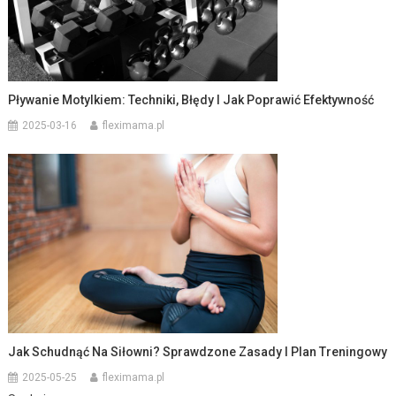
Pływanie Motylkiem: Techniki, Błędy I Jak Poprawić Efektywność
2025-03-16
fleximama.pl
Jak Schudnąć Na Siłowni? Sprawdzone Zasady I Plan Treningowy
2025-05-25
fleximama.pl