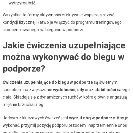
wytrzymałość.
Wszystkie te formy aktywności efektywnie wspierają rozwój
kondycji fizycznej i łatwo je włączyć do programu treningowego
skoncentrowanego na bieganiu w podporze.
Jakie ćwiczenia uzupełniające
można wykonywać do biegu w
podporze?
Ćwiczenia uzupełniające do biegu w podporze
są świetnym
sposobem na zwiększenie
wydolności
,
siły
oraz
stabilności
całego
ciała. Składają się z dynamicznych ruchów, które głównie angażują
mięśnie brzucha i nóg.
Jednym z kluczowych ćwiczeń jest
wyrzut nóg w podporze
. Aby je
wykonać, przyjmij pozycję podporu przodem i naprzemiennie unos
nogi, dbając o to, by ciało pozostało w linii prostej. Tego rodzaju