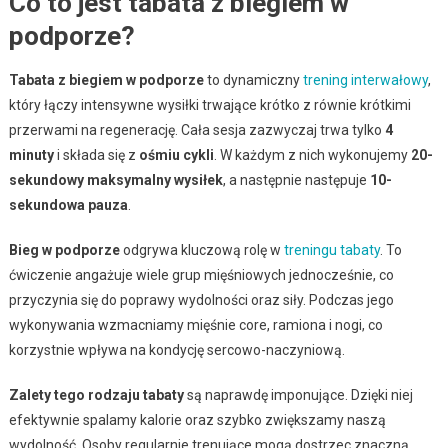
Co to jest tabata z biegiem w
podporze?
Tabata z biegiem w podporze
to dynamiczny
trening interwałowy
,
który łączy intensywne wysiłki trwające krótko z równie krótkimi
przerwami na regenerację. Cała sesja zazwyczaj trwa tylko
4
minuty
i składa się z
ośmiu cykli
. W każdym z nich wykonujemy
20-
sekundowy maksymalny wysiłek
, a następnie następuje
10-
sekundowa pauza
.
Bieg w podporze
odgrywa kluczową rolę w
treningu tabaty
. To
ćwiczenie angażuje wiele grup mięśniowych jednocześnie, co
przyczynia się do poprawy wydolności oraz siły. Podczas jego
wykonywania wzmacniamy mięśnie core, ramiona i nogi, co
korzystnie wpływa na kondycję sercowo-naczyniową.
Zalety tego rodzaju tabaty
są naprawdę imponujące. Dzięki niej
efektywnie spalamy kalorie oraz szybko zwiększamy naszą
wydolność. Osoby regularnie trenujące mogą dostrzec znaczną