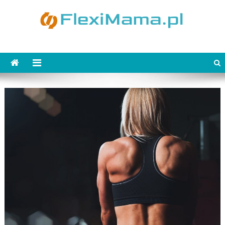
Skip
to
content
FlexiMama.pl