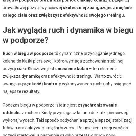
prawidłowej pozycji wyjściowej
skuteczniej zaangażujesz mięśnie
całego ciała oraz zwiększysz efektywność swojego treningu.
Jak wygląda ruch i dynamika w biegu
w podporze?
Ruch w biegu w podporze
to dynamiczne przyciąganie jednego
kolana do klatki piersiowej, które wymaga zachowania stabilnej
pozycji ciała. Kluczowe jest
uniesienie kolan
– ten element
zwiększa dynamikę oraz efektywność treningu. Warto zwrócić
uwagę na
prędkość
i
kontrolę
wykonywanego ruchu, aby osiągnąć
najlepsze rezultaty.
Podczas biegu w podporze istotne jest
zsynchronizowanie
oddechu
z ruchem. Kiedy przyciągasz kolano do klatki piersiowej,
wykonaj wydech. Taki sposób oddychania sprzyja lepszej stabilizacji
tułowia oraz aktywacji mięśni brzucha. Po uniesieniu nogi wróć do
pozycji startowej, a następnie szybko przestaw drugą nogę,