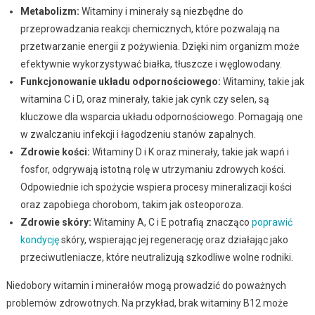
Metabolizm:
Witaminy i minerały są niezbędne do
przeprowadzania reakcji chemicznych, które pozwalają na
przetwarzanie energii z pożywienia. Dzięki nim organizm może
efektywnie wykorzystywać białka, tłuszcze i węglowodany.
Funkcjonowanie układu odpornościowego:
Witaminy, takie jak
witamina C i D, oraz minerały, takie jak cynk czy selen, są
kluczowe dla wsparcia układu odpornościowego. Pomagają one
w zwalczaniu infekcji i łagodzeniu stanów zapalnych.
Zdrowie kości:
Witaminy D i K oraz minerały, takie jak wapń i
fosfor, odgrywają istotną rolę w utrzymaniu zdrowych kości.
Odpowiednie ich spożycie wspiera procesy mineralizacji kości
oraz zapobiega chorobom, takim jak osteoporoza.
Zdrowie skóry:
Witaminy A, C i E potrafią znacząco
poprawić
kondycję
skóry, wspierając jej regenerację oraz działając jako
przeciwutleniacze, które neutralizują szkodliwe wolne rodniki.
Niedobory witamin i minerałów mogą prowadzić do poważnych
problemów zdrowotnych. Na przykład, brak witaminy B12 może