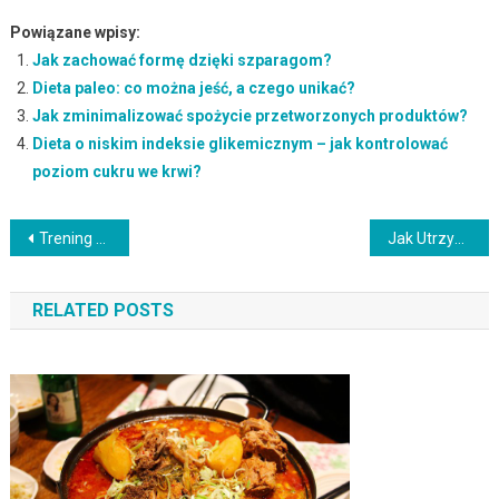
Powiązane wpisy:
Jak zachować formę dzięki szparagom?
Dieta paleo: co można jeść, a czego unikać?
Jak zminimalizować spożycie przetworzonych produktów?
Dieta o niskim indeksie glikemicznym – jak kontrolować
poziom cukru we krwi?
Nawigacja
Trening Pilates: Poprawa Postawy i Wzmocnienie Mięśni
Jak Utrzymać Motywację do Treningu? 7 Praktycznych Porad
wpisu
RELATED POSTS