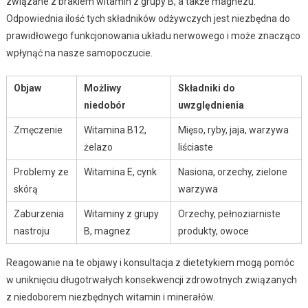
związane z brakiem witamin z grupy B, a także magnezu.
Odpowiednia ilość tych składników odżywczych jest niezbędna do
prawidłowego funkcjonowania układu nerwowego i może znacząco
wpłynąć na nasze samopoczucie.
Objaw
Możliwy
Składniki do
niedobór
uwzględnienia
Zmęczenie
Witamina B12,
Mięso, ryby, jaja, warzywa
żelazo
liściaste
Problemy ze
Witamina E, cynk
Nasiona, orzechy, zielone
skórą
warzywa
Zaburzenia
Witaminy z grupy
Orzechy, pełnoziarniste
nastroju
B, magnez
produkty, owoce
Reagowanie na te objawy i konsultacja z dietetykiem mogą pomóc
w uniknięciu długotrwałych konsekwencji zdrowotnych związanych
z niedoborem niezbędnych witamin i minerałów.