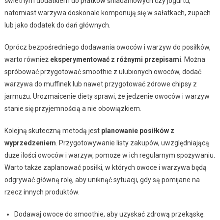
świetnym dodatkiem do płatków śniadaniowych czy jogurtu,
natomiast warzywa doskonale komponują się w sałatkach, zupach
lub jako dodatek do dań głównych.
Oprócz bezpośredniego dodawania owoców i warzyw do posiłków,
warto również
eksperymentować z różnymi przepisami
. Można
spróbować przygotować smoothie z ulubionych owoców, dodać
warzywa do muffinek lub nawet przygotować zdrowe chipsy z
jarmużu. Urozmaicenie diety sprawi, że jedzenie owoców i warzyw
stanie się przyjemnością a nie obowiązkiem.
Kolejną skuteczną metodą jest
planowanie posiłków z
wyprzedzeniem
. Przygotowywanie listy zakupów, uwzględniającą
duże ilości owoców i warzyw, pomoże w ich regularnym spożywaniu.
Warto także zaplanować posiłki, w których owoce i warzywa będą
odgrywać główną rolę, aby uniknąć sytuacji, gdy są pomijane na
rzecz innych produktów.
Dodawaj owoce do smoothie, aby uzyskać zdrową przekąskę.