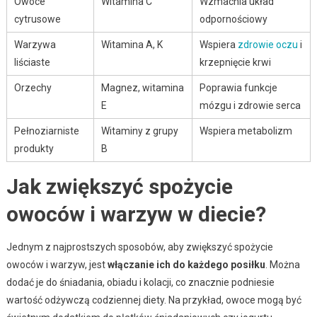
Owoce
Witamina C
Wzmacnia układ
cytrusowe
odpornościowy
Warzywa
Witamina A, K
Wspiera
zdrowie oczu
i
liściaste
krzepnięcie krwi
Orzechy
Magnez, witamina
Poprawia funkcje
E
mózgu i zdrowie serca
Pełnoziarniste
Witaminy z grupy
Wspiera metabolizm
produkty
B
Jak zwiększyć spożycie
owoców i warzyw w diecie?
Jednym z najprostszych sposobów, aby zwiększyć spożycie
owoców i warzyw, jest
włączanie ich do każdego posiłku
. Można
dodać je do śniadania, obiadu i kolacji, co znacznie podniesie
wartość odżywczą codziennej diety. Na przykład, owoce mogą być