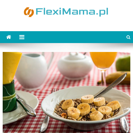
Skip
to
content
FlexiMama.pl