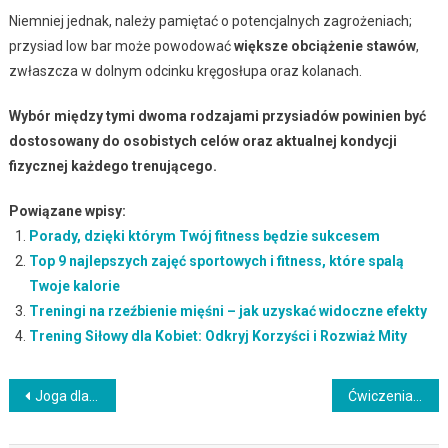
Niemniej jednak, należy pamiętać o potencjalnych zagrożeniach;
przysiad low bar może powodować
większe obciążenie stawów
,
zwłaszcza w dolnym odcinku kręgosłupa oraz kolanach.
Wybór między tymi dwoma rodzajami przysiadów powinien być
dostosowany do osobistych celów oraz aktualnej kondycji
fizycznej każdego trenującego.
Powiązane wpisy:
Porady, dzięki którym Twój fitness będzie sukcesem
Top 9 najlepszych zajęć sportowych i fitness, które spalą
Twoje kalorie
Treningi na rzeźbienie mięśni – jak uzyskać widoczne efekty
Trening Siłowy dla Kobiet: Odkryj Korzyści i Rozwiaż Mity
Nawigacja
Joga dla zdrowego kręgosłupa: zalety i skuteczne asany
Ćwiczenia na mięsień czworogłowy – skuteczne metody wzmocnienia
wpisu