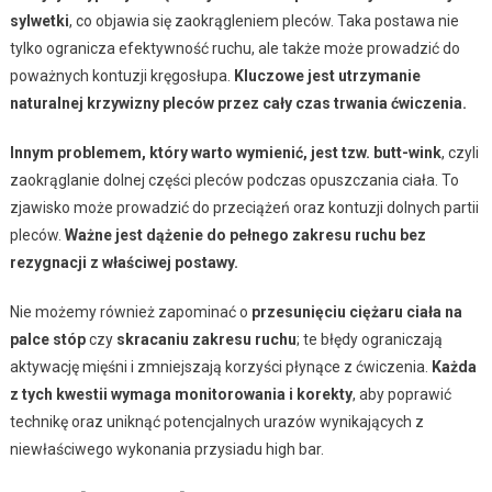
sylwetki
, co objawia się zaokrągleniem pleców. Taka postawa nie
tylko ogranicza efektywność ruchu, ale także może prowadzić do
poważnych kontuzji kręgosłupa.
Kluczowe jest utrzymanie
naturalnej krzywizny pleców przez cały czas trwania ćwiczenia.
Innym problemem, który warto wymienić, jest tzw. butt-wink
, czyli
zaokrąglanie dolnej części pleców podczas opuszczania ciała. To
zjawisko może prowadzić do przeciążeń oraz kontuzji dolnych partii
pleców.
Ważne jest dążenie do pełnego zakresu ruchu bez
rezygnacji z właściwej postawy.
Nie możemy również zapominać o
przesunięciu ciężaru ciała na
palce stóp
czy
skracaniu zakresu ruchu
; te błędy ograniczają
aktywację mięśni i zmniejszają korzyści płynące z ćwiczenia.
Każda
z tych kwestii wymaga monitorowania i korekty
, aby poprawić
technikę oraz uniknąć potencjalnych urazów wynikających z
niewłaściwego wykonania przysiadu high bar.