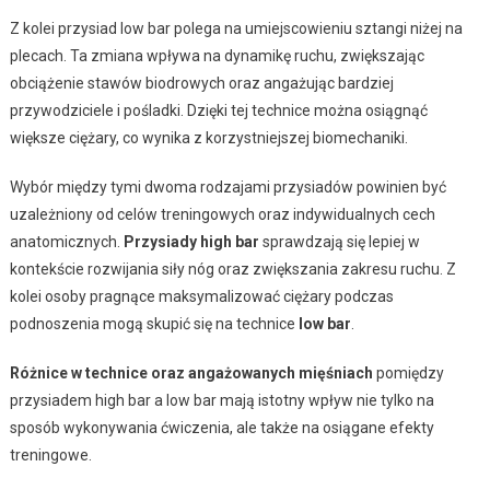
Z kolei przysiad low bar polega na umiejscowieniu sztangi niżej na
plecach. Ta zmiana wpływa na dynamikę ruchu, zwiększając
obciążenie stawów biodrowych oraz angażując bardziej
przywodziciele i pośladki. Dzięki tej technice można osiągnąć
większe ciężary, co wynika z korzystniejszej biomechaniki.
Wybór między tymi dwoma rodzajami przysiadów powinien być
uzależniony od celów treningowych oraz indywidualnych cech
anatomicznych.
Przysiady high bar
sprawdzają się lepiej w
kontekście rozwijania siły nóg oraz zwiększania zakresu ruchu. Z
kolei osoby pragnące maksymalizować ciężary podczas
podnoszenia mogą skupić się na technice
low bar
.
Różnice w technice oraz angażowanych mięśniach
pomiędzy
przysiadem high bar a low bar mają istotny wpływ nie tylko na
sposób wykonywania ćwiczenia, ale także na osiągane efekty
treningowe.