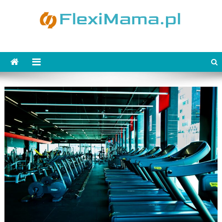
Skip
to
content
FlexiMama.pl