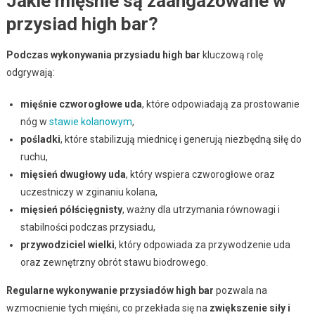
Jakie mięśnie są zaangażowane w
przysiad high bar?
Podczas wykonywania przysiadu high bar
kluczową rolę
odgrywają:
mięśnie czworogłowe uda
, które odpowiadają za prostowanie
nóg w
stawie kolanowym
,
pośladki
, które stabilizują miednicę i generują niezbędną siłę do
ruchu,
mięsień dwugłowy uda
, który wspiera czworogłowe oraz
uczestniczy w zginaniu kolana,
mięsień półścięgnisty
, ważny dla utrzymania równowagi i
stabilności podczas przysiadu,
przywodziciel wielki
, który odpowiada za przywodzenie uda
oraz zewnętrzny obrót stawu biodrowego.
Regularne wykonywanie przysiadów high bar
pozwala na
wzmocnienie tych mięśni, co przekłada się na
zwiększenie siły i