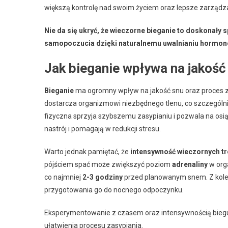
większą kontrolę nad swoim życiem oraz lepsze zarządz
Nie da się ukryć, że wieczorne bieganie to doskonały
samopoczucia dzięki naturalnemu uwalnianiu hormonó
Jak bieganie wpływa na jakość 
Bieganie
ma ogromny wpływ na jakość snu oraz proces z
dostarcza organizmowi niezbędnego tlenu, co szczególn
fizyczna sprzyja szybszemu zasypianiu i pozwala na osią
nastrój i pomagają w redukcji stresu.
Warto jednak pamiętać, że
intensywność wieczornych t
pójściem spać może zwiększyć poziom
adrenaliny
w orga
co najmniej
2-3 godziny
przed planowanym snem. Z kolei l
przygotowania go do nocnego odpoczynku.
Eksperymentowanie z czasem oraz intensywnością biegu
ułatwienia procesu zasypiania.