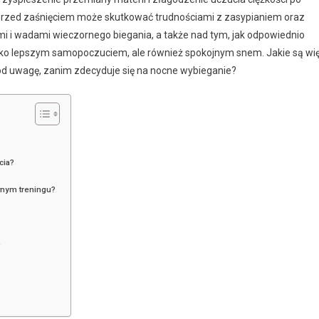
uż przed zaśnięciem może skutkować trudnościami z zasypianiem oraz
mi i wadami wieczornego biegania, a także nad tym, jak odpowiednio
 tylko lepszym samopoczuciem, ale również spokojnym snem. Jakie są wi
od uwagę, zanim zdecyduje się na nocne wybieganie?
cia?
wnym treningu?
?