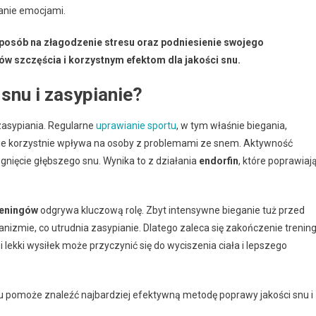
anie emocjami.
 sposób na złagodzenie stresu oraz podniesienie swojego
w szczęścia i korzystnym efektom dla jakości snu.
snu i zasypianie?
asypiania. Regularne
uprawianie sportu
, w tym właśnie biegania,
ie korzystnie wpływa na osoby z problemami ze snem. Aktywność
gnięcie głębszego snu. Wynika to z działania
endorfin
, które poprawiaj
reningów
odgrywa kluczową rolę. Zbyt intensywne bieganie tuż przed
nizmie, co utrudnia zasypianie. Dlatego zaleca się zakończenie trenin
ekki wysiłek może przyczynić się do wyciszenia ciała i lepszego
 pomoże znaleźć najbardziej efektywną metodę poprawy jakości snu i