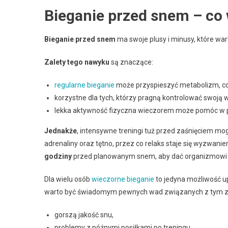
Bieganie przed snem – co 
Bieganie przed snem
ma swoje plusy i minusy, które wa
Zalety tego nawyku
są znaczące:
regularne bieganie
może przyspieszyć metabolizm, co 
korzystne dla tych, którzy pragną kontrolować swoją 
lekka aktywność fizyczna wieczorem może pomóc w p
Jednakże
, intensywne treningi tuż przed zaśnięciem m
adrenaliny oraz tętno, przez co relaks staje się wyzwani
godziny
przed planowanym snem, aby dać organizmowi c
Dla wielu osób
wieczorne bieganie
to jedyna możliwość u
warto być świadomym pewnych wad związanych z tym 
gorszą jakość snu,
problemy z późnymi posiłkami po treningu.