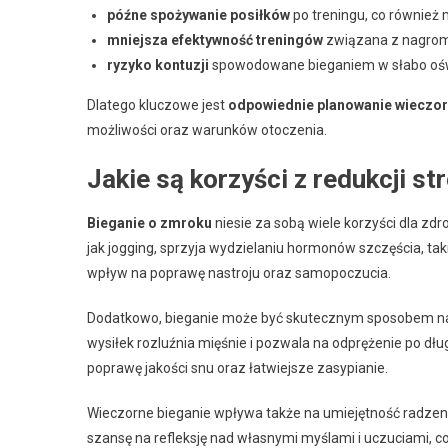
późne spożywanie posiłków
po treningu, co również
mniejsza efektywność treningów
związana z nagro
ryzyko kontuzji
spowodowane bieganiem w słabo ośw
Dlatego kluczowe jest
odpowiednie planowanie wieczor
możliwości oraz warunków otoczenia.
Jakie są korzyści z redukcji 
Bieganie o zmroku
niesie za sobą wiele korzyści dla z
jak jogging, sprzyja wydzielaniu hormonów szczęścia, tak
wpływ na poprawę nastroju oraz samopoczucia.
Dodatkowo, bieganie może być skutecznym sposobem na red
wysiłek rozluźnia mięśnie i pozwala na odprężenie po d
poprawę jakości snu oraz łatwiejsze zasypianie.
Wieczorne bieganie wpływa także na umiejętność radze
szansę na refleksję nad własnymi myślami i uczuciami, 