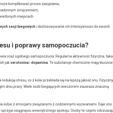
 może komplikować proces zasypiania,
madzonym zmęczeniem,
ietlonych miejscach.
nych sesji biegowych
i dostosowywanie ich intensywności do swoich
stresu i poprawy samopoczucia?
drowia oraz ogólnego samopoczucia. Regularna aktywność fizyczna, taka
ich jak
serotonina
i
dopamina
. Te substancje chemiczne mają kluczow
ukcję stresu, co z kolei przekłada się na lepszą jakość snu. Fizyczn
ługim dniu pracy. Wiele osób biegających wieczorem zauważa znaczną
nia sobie z emocjami związanymi z codziennymi wyzwaniami. Daje ono
co sprzyja osiągnięciu wewnętrznego spokoju. Osoby te często odczuwaj