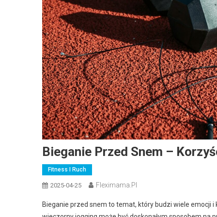
Bieganie Przed Snem – Korzyśc
Fitness I Ruch
Fleximama.pl
2025-04-25
Bieganie przed snem to temat, który budzi wiele emocji i 
wieczorny jogging może być doskonałym sposobem na prz