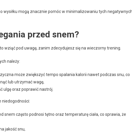
e po wysiłku mogą znacznie pomóc w minimalizowaniu tych negatywnyc
biegania przed snem?
rto wziąć pod uwagę, zanim zdecydujesz się na wieczorny trening.
ych należy:
fizyczna może zwiększyć tempo spalania kalorii nawet podczas snu, co
dnąć lub utrzymać wagę,
ć ulgę oraz poprawić nastrój.
e niedogodności:
ed snem często podnosi tętno oraz temperaturę ciała, co sprawia, że
na jakość snu,