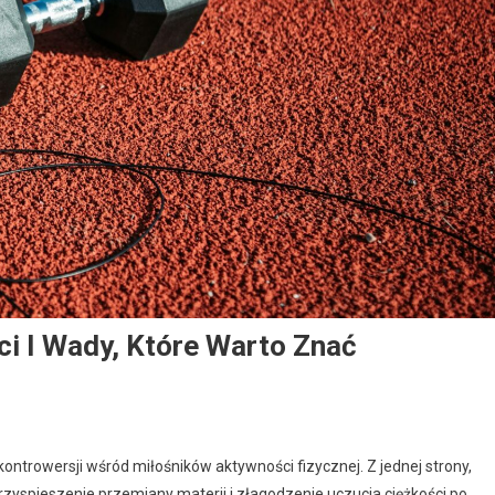
i I Wady, Które Warto Znać
kontrowersji wśród miłośników aktywności fizycznej. Z jednej strony,
yspieszenie przemiany materii i złagodzenie uczucia ciężkości po