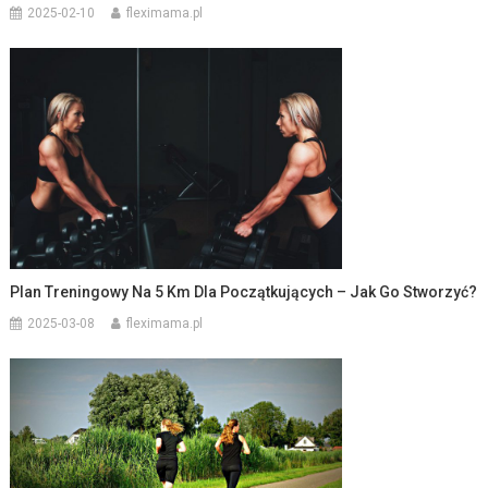
2025-02-10
fleximama.pl
Plan Treningowy Na 5 Km Dla Początkujących – Jak Go Stworzyć?
2025-03-08
fleximama.pl