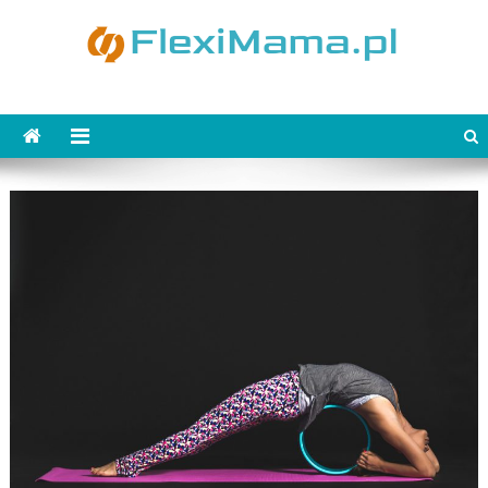
Skip
to
content
FlexiMama.pl