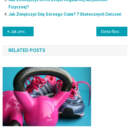
Fizycznej?
Jak Zwiększyć Siłę Górnego Ciała? 7 Skutecznych Ćwiczeń
Nawigacja
Jak zminimalizować spożycie sztucznych dodatków i konserwantów?
Dieta flexitarian – elastyczne podejście do jedzenia mięsa
wpisu
RELATED POSTS