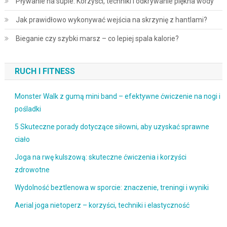
Pływanie na supie: Korzyści, techniki i odkrywanie piękna wody
Jak prawidłowo wykonywać wejścia na skrzynię z hantlami?
Bieganie czy szybki marsz – co lepiej spala kalorie?
RUCH I FITNESS
Monster Walk z gumą mini band – efektywne ćwiczenie na nogi i
pośladki
5 Skuteczne porady dotyczące siłowni, aby uzyskać sprawne
ciało
Joga na rwę kulszową: skuteczne ćwiczenia i korzyści
zdrowotne
Wydolność beztlenowa w sporcie: znaczenie, treningi i wyniki
Aerial joga nietoperz – korzyści, techniki i elastyczność