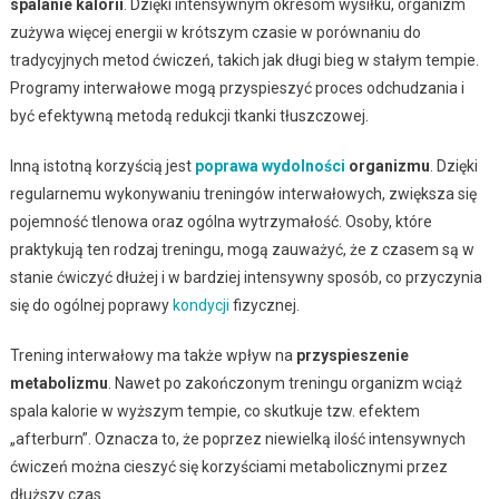
spalanie kalorii
. Dzięki intensywnym okresom wysiłku, organizm
zużywa więcej energii w krótszym czasie w porównaniu do
tradycyjnych metod ćwiczeń, takich jak długi bieg w stałym tempie.
Programy interwałowe mogą przyspieszyć proces odchudzania i
być efektywną metodą redukcji tkanki tłuszczowej.
Inną istotną korzyścią jest
poprawa wydolności
organizmu
. Dzięki
regularnemu wykonywaniu treningów interwałowych, zwiększa się
pojemność tlenowa oraz ogólna wytrzymałość. Osoby, które
praktykują ten rodzaj treningu, mogą zauważyć, że z czasem są w
stanie ćwiczyć dłużej i w bardziej intensywny sposób, co przyczynia
się do ogólnej poprawy
kondycji
fizycznej.
Trening interwałowy ma także wpływ na
przyspieszenie
metabolizmu
. Nawet po zakończonym treningu organizm wciąż
spala kalorie w wyższym tempie, co skutkuje tzw. efektem
„afterburn”. Oznacza to, że poprzez niewielką ilość intensywnych
ćwiczeń można cieszyć się korzyściami metabolicznymi przez
dłuższy czas.