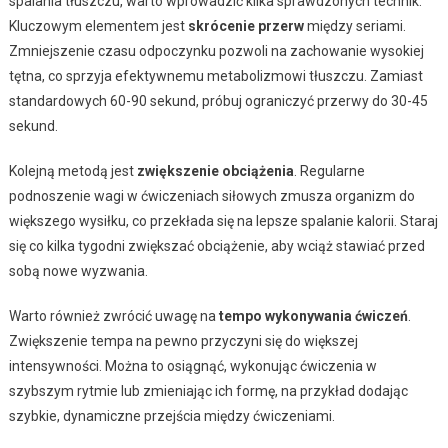
spalania tłuszczu, warto wprowadzić kilka sprawdzonych technik.
Kluczowym elementem jest
skrócenie przerw
między seriami.
Zmniejszenie czasu odpoczynku pozwoli na zachowanie wysokiej
tętna, co sprzyja efektywnemu metabolizmowi tłuszczu. Zamiast
standardowych 60-90 sekund, próbuj ograniczyć przerwy do 30-45
sekund.
Kolejną metodą jest
zwiększenie obciążenia
. Regularne
podnoszenie wagi w ćwiczeniach siłowych zmusza organizm do
większego wysiłku, co przekłada się na lepsze spalanie kalorii. Staraj
się co kilka tygodni zwiększać obciążenie, aby wciąż stawiać przed
sobą nowe wyzwania.
Warto również zwrócić uwagę na
tempo wykonywania ćwiczeń
.
Zwiększenie tempa na pewno przyczyni się do większej
intensywności. Można to osiągnąć, wykonując ćwiczenia w
szybszym rytmie lub zmieniając ich formę, na przykład dodając
szybkie, dynamiczne przejścia między ćwiczeniami.