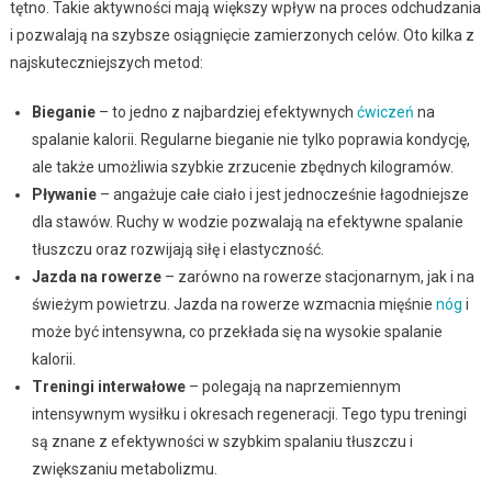
tętno. Takie aktywności mają większy wpływ na proces odchudzania
i pozwalają na szybsze osiągnięcie zamierzonych celów. Oto kilka z
najskuteczniejszych metod:
Bieganie
– to jedno z najbardziej efektywnych
ćwiczeń
na
spalanie kalorii. Regularne bieganie nie tylko poprawia kondycję,
ale także umożliwia szybkie zrzucenie zbędnych kilogramów.
Pływanie
– angażuje całe ciało i jest jednocześnie łagodniejsze
dla stawów. Ruchy w wodzie pozwalają na efektywne spalanie
tłuszczu oraz rozwijają siłę i elastyczność.
Jazda na rowerze
– zarówno na rowerze stacjonarnym, jak i na
świeżym powietrzu. Jazda na rowerze wzmacnia mięśnie
nóg
i
może być intensywna, co przekłada się na wysokie spalanie
kalorii.
Treningi interwałowe
– polegają na naprzemiennym
intensywnym wysiłku i okresach regeneracji. Tego typu treningi
są znane z efektywności w szybkim spalaniu tłuszczu i
zwiększaniu metabolizmu.