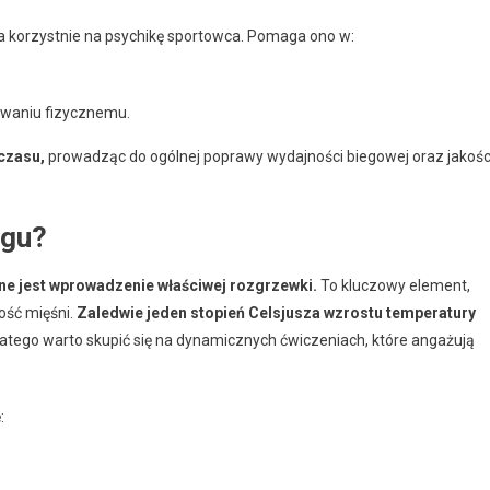
 korzystnie na psychikę sportowca. Pomaga ono w:
owaniu fizycznemu.
czasu,
prowadząc do ogólnej poprawy wydajności biegowej oraz jakośc
ngu?
ne jest wprowadzenie właściwej rozgrzewki.
To kluczowy element,
ość mięśni.
Zaledwie jeden stopień Celsjusza wzrostu temperatury
atego warto skupić się na dynamicznych ćwiczeniach, które angażują
: