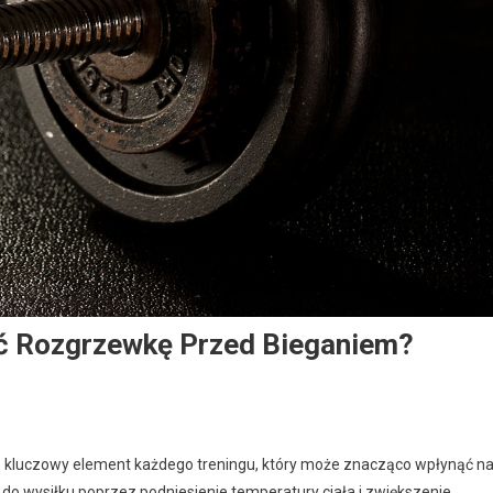
ć Rozgrzewkę Przed Bieganiem?
le kluczowy element każdego treningu, który może znacząco wpłynąć n
do wysiłku poprzez podniesienie temperatury ciała i zwiększenie