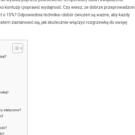
yko kontuzji i poprawić wydajność. Czy wiesz, że dobrze przeprowadzon
 o 15%? Odpowiednia technika i dobór ćwiczeń są ważne, aby każdy
 zatem zastanowić się, jak skutecznie włączyć rozgrzewkę do swojej
żna?
zewką?
zy statyczne?
m?
ność?
ch?