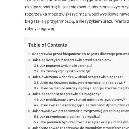
elastyczności mięśni jest niezbędne, aby zmniejszyć ryz
rozgrzewka może zwiększyć możliwości wysiłkowe nawet
bieg stał się przyjemnością, a nie ryzykiem urazu. Warto
rutyny biegowej.
Table of Contents
Rozgrzewka przed bieganiem: co to jest i dlaczego jest wa
Jakie są korzyści z rozgrzewki przed bieganiem?
Jak poprawić wydajność treningu?
Jak zmniejszyć ryzyko kontuzji?
Jakie ćwiczenia wchodzą w skład rozgrzewki biegacza?
Jakie są kluczowe ćwiczenia dynamicznej rozgrzewki?
Jakie są różnice między ogólną a specjalistyczną rozgr
Jakie są techniki rozgrzewki dla biegaczy?
Jak mobilizować stawy i układ mięśniowo-szkieletowy?
Jakie ćwiczenia rozciągające są zalecane: dynamiczne c
Jak prawidłowo przeprowadzić rozgrzewkę przed bieganie
Jak przygotować organizm do wysiłku?
Jaki powinien być czas trwania rozgrzewki i jej intensyw
Jak dostosować rozgrzewkę do warunków atmosferyczny