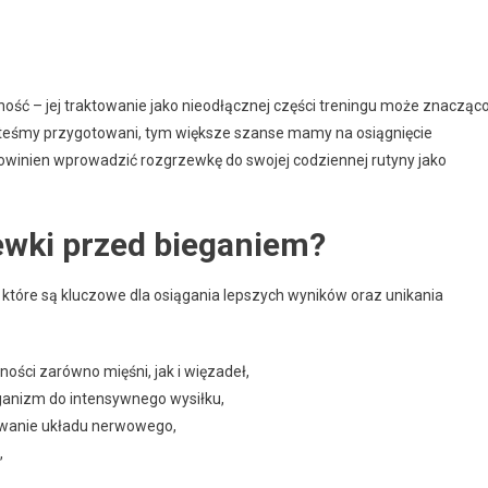
ność – jej traktowanie jako nieodłącznej części treningu może znacząc
esteśmy przygotowani, tym większe szanse mamy na osiągnięcie
powinien wprowadzić rozgrzewkę do swojej codziennej rutyny jako
zewki przed bieganiem?
 które są kluczowe dla osiągania lepszych wyników oraz unikania
ości zarówno mięśni, jak i więzadeł,
rganizm do intensywnego wysiłku,
nowanie układu nerwowego,
,