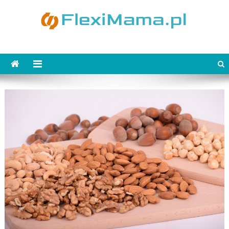
Skip
to
content
FlexiMama.pl