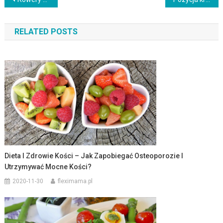
Nawigacja
wpisu
RELATED POSTS
Dieta I Zdrowie Kości – Jak Zapobiegać Osteoporozie I
Utrzymywać Mocne Kości?
2020-11-30
fleximama.pl