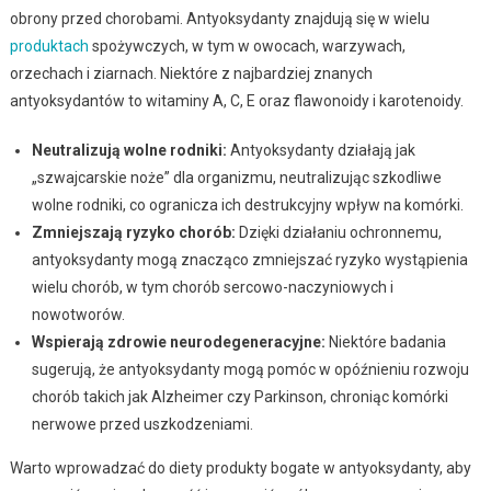
obrony przed chorobami. Antyoksydanty znajdują się w wielu
produktach
spożywczych, w tym w owocach, warzywach,
orzechach i ziarnach. Niektóre z najbardziej znanych
antyoksydantów to witaminy A, C, E oraz flawonoidy i karotenoidy.
Neutralizują wolne rodniki:
Antyoksydanty działają jak
„szwajcarskie noże” dla organizmu, neutralizując szkodliwe
wolne rodniki, co ogranicza ich destrukcyjny wpływ na komórki.
Zmniejszają ryzyko chorób:
Dzięki działaniu ochronnemu,
antyoksydanty mogą znacząco zmniejszać ryzyko wystąpienia
wielu chorób, w tym chorób sercowo-naczyniowych i
nowotworów.
Wspierają zdrowie neurodegeneracyjne:
Niektóre badania
sugerują, że antyoksydanty mogą pomóc w opóźnieniu rozwoju
chorób takich jak Alzheimer czy Parkinson, chroniąc komórki
nerwowe przed uszkodzeniami.
Warto wprowadzać do diety produkty bogate w antyoksydanty, aby