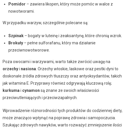
Pomidor
– zawiera likopen, który może pomóc w walce z
nowotworami.
W przypadku warzyw, szczególnie polecane są:
Szpinak
– bogaty w luteinę i zeaksantynę, które chronią wzrok.
Brokuły
– pełne sulforafanu, który ma działanie
przeciwnowotworowe.
Poza owocami i warzywami, warto także zwrócić uwagę na
orzechy
i
nasiona
. Orzechy włoskie, laskowe oraz pestki dyni to
doskonałe źródła zdrowych tłuszczy oraz antyoksydantów, takich
jak witamina E. Przyprawy również odgrywają kluczową rolę;
kurkuma
i
cynamon
są znane ze swoich właściwości
przeciwutleniających i przeciwzapalnych.
Wprowadzenie różnorodności tych produktów do codziennej diety,
może znacząco wpłynąć na poprawę zdrowia i samopoczucia.
Szukając zdrowych nawyków, warto rozważyć zmniejszenie ilości