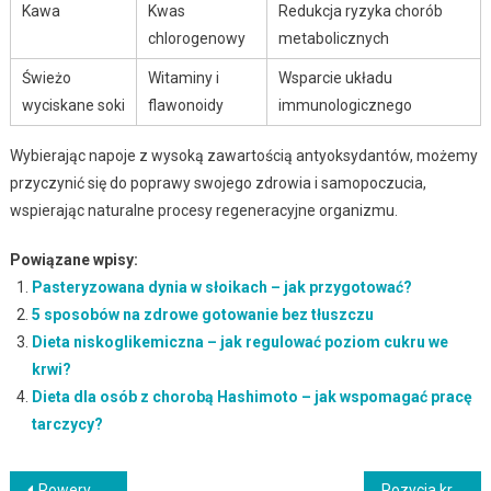
Kawa
Kwas
Redukcja ryzyka chorób
chlorogenowy
metabolicznych
Świeżo
Witaminy i
Wsparcie układu
wyciskane soki
flawonoidy
immunologicznego
Wybierając napoje z wysoką zawartością antyoksydantów, możemy
przyczynić się do poprawy swojego zdrowia i samopoczucia,
wspierając naturalne procesy regeneracyjne organizmu.
Powiązane wpisy:
Pasteryzowana dynia w słoikach – jak przygotować?
5 sposobów na zdrowe gotowanie bez tłuszczu
Dieta niskoglikemiczna – jak regulować poziom cukru we
krwi?
Dieta dla osób z chorobą Hashimoto – jak wspomagać pracę
tarczycy?
Rowery w Suwałkach – najlepsze trasy i sklepy rowerowe w mieście
Pozycja kruka w joge – krok po kroku instrukcja dla początkujących