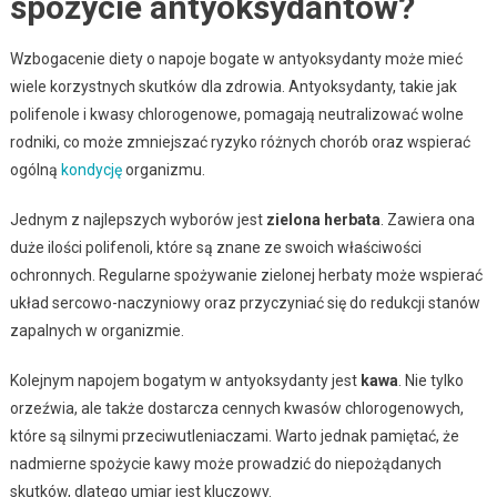
spożycie antyoksydantów?
Wzbogacenie diety o napoje bogate w antyoksydanty może mieć
wiele korzystnych skutków dla zdrowia. Antyoksydanty, takie jak
polifenole i kwasy chlorogenowe, pomagają neutralizować wolne
rodniki, co może zmniejszać ryzyko różnych chorób oraz wspierać
ogólną
kondycję
organizmu.
Jednym z najlepszych wyborów jest
zielona herbata
. Zawiera ona
duże ilości polifenoli, które są znane ze swoich właściwości
ochronnych. Regularne spożywanie zielonej herbaty może wspierać
układ sercowo-naczyniowy oraz przyczyniać się do redukcji stanów
zapalnych w organizmie.
Kolejnym napojem bogatym w antyoksydanty jest
kawa
. Nie tylko
orzeźwia, ale także dostarcza cennych kwasów chlorogenowych,
które są silnymi przeciwutleniaczami. Warto jednak pamiętać, że
nadmierne spożycie kawy może prowadzić do niepożądanych
skutków, dlatego umiar jest kluczowy.