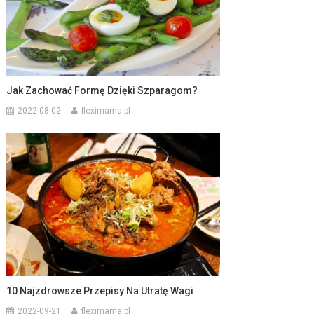
Jak Zachować Formę Dzięki Szparagom?
2022-08-02
fleximama.pl
10 Najzdrowsze Przepisy Na Utratę Wagi
2022-09-21
fleximama.pl