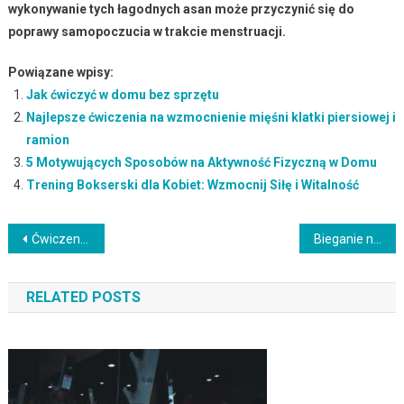
wykonywanie tych łagodnych asan może przyczynić się do
poprawy samopoczucia w trakcie menstruacji.
Powiązane wpisy:
Jak ćwiczyć w domu bez sprzętu
Najlepsze ćwiczenia na wzmocnienie mięśni klatki piersiowej i
ramion
5 Motywujących Sposobów na Aktywność Fizyczną w Domu
Trening Bokserski dla Kobiet: Wzmocnij Siłę i Witalność
Nawigacja
Ćwiczenie mountain climber – jak poprawić sprawność i wytrzymałość?
Bieganie na bieżni: Jak trenować efektywnie i bezpiecznie?
wpisu
RELATED POSTS