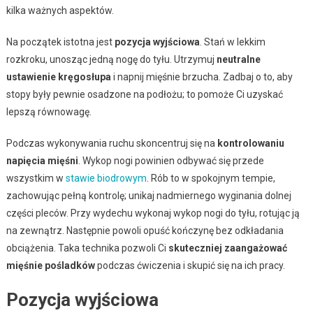
kilka ważnych aspektów.
Na początek istotna jest
pozycja wyjściowa
. Stań w lekkim
rozkroku, unosząc jedną nogę do tyłu. Utrzymuj
neutralne
ustawienie kręgosłupa
i napnij mięśnie brzucha. Zadbaj o to, aby
stopy były pewnie osadzone na podłożu; to pomoże Ci uzyskać
lepszą równowagę.
Podczas wykonywania ruchu skoncentruj się na
kontrolowaniu
napięcia mięśni
. Wykop nogi powinien odbywać się przede
wszystkim w
stawie biodrowym
. Rób to w spokojnym tempie,
zachowując pełną kontrolę; unikaj nadmiernego wyginania dolnej
części pleców. Przy wydechu wykonaj wykop nogi do tyłu, rotując ją
na zewnątrz. Następnie powoli opuść kończynę bez odkładania
obciążenia. Taka technika pozwoli Ci
skuteczniej zaangażować
mięśnie pośladków
podczas ćwiczenia i skupić się na ich pracy.
Pozycja wyjściowa