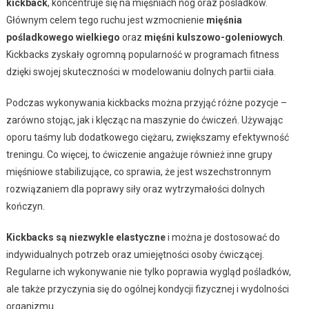
kickback
, koncentruje się na mięśniach nóg oraz pośladków.
Głównym celem tego ruchu jest wzmocnienie
mięśnia
pośladkowego wielkiego
oraz
mięśni kulszowo-goleniowych
.
Kickbacks zyskały ogromną popularność w programach fitness
dzięki swojej skuteczności w modelowaniu dolnych partii ciała.
Podczas wykonywania kickbacks można przyjąć różne pozycje –
zarówno stojąc, jak i klęcząc na maszynie do ćwiczeń. Używając
oporu taśmy lub dodatkowego ciężaru, zwiększamy efektywność
treningu. Co więcej, to ćwiczenie angażuje również inne grupy
mięśniowe stabilizujące, co sprawia, że jest wszechstronnym
rozwiązaniem dla poprawy siły oraz wytrzymałości dolnych
kończyn.
Kickbacks są niezwykle elastyczne
i można je dostosować do
indywidualnych potrzeb oraz umiejętności osoby ćwiczącej.
Regularne ich wykonywanie nie tylko poprawia wygląd pośladków,
ale także przyczynia się do ogólnej kondycji fizycznej i wydolności
organizmu.