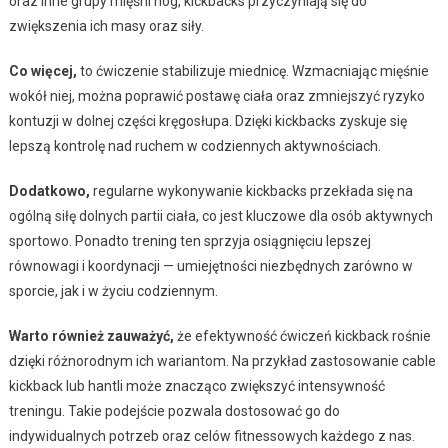
oraz inne grupy mięśni nóg, kickbacks przyczyniają się do
zwiększenia ich masy oraz siły.
Co więcej,
to ćwiczenie stabilizuje miednicę. Wzmacniając mięśnie
wokół niej, można poprawić postawę ciała oraz zmniejszyć ryzyko
kontuzji w dolnej części kręgosłupa. Dzięki kickbacks zyskuje się
lepszą kontrolę nad ruchem w codziennych aktywnościach.
Dodatkowo,
regularne wykonywanie kickbacks przekłada się na
ogólną siłę dolnych partii ciała, co jest kluczowe dla osób aktywnych
sportowo. Ponadto trening ten sprzyja osiągnięciu lepszej
równowagi i koordynacji — umiejętności niezbędnych zarówno w
sporcie, jak i w życiu codziennym.
Warto również zauważyć,
że efektywność ćwiczeń kickback rośnie
dzięki różnorodnym ich wariantom. Na przykład zastosowanie cable
kickback lub hantli może znacząco zwiększyć intensywność
treningu. Takie podejście pozwala dostosować go do
indywidualnych potrzeb oraz celów fitnessowych każdego z nas.