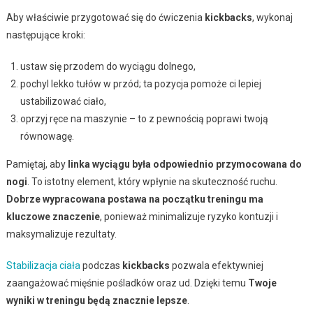
Aby właściwie przygotować się do ćwiczenia
kickbacks
, wykonaj
następujące kroki:
ustaw się przodem do wyciągu dolnego,
pochyl lekko tułów w przód; ta pozycja pomoże ci lepiej
ustabilizować ciało,
oprzyj ręce na maszynie – to z pewnością poprawi twoją
równowagę.
Pamiętaj, aby
linka wyciągu była odpowiednio przymocowana do
nogi
. To istotny element, który wpłynie na skuteczność ruchu.
Dobrze wypracowana postawa na początku treningu ma
kluczowe znaczenie
, ponieważ minimalizuje ryzyko kontuzji i
maksymalizuje rezultaty.
Stabilizacja ciała
podczas
kickbacks
pozwala efektywniej
zaangażować mięśnie pośladków oraz ud. Dzięki temu
Twoje
wyniki w treningu będą znacznie lepsze
.