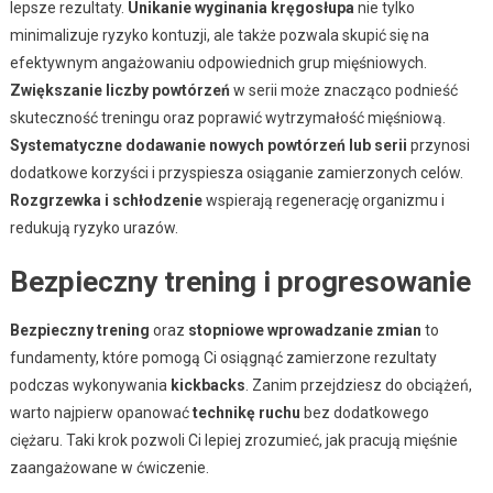
lepsze rezultaty.
Unikanie wyginania kręgosłupa
nie tylko
minimalizuje ryzyko kontuzji, ale także pozwala skupić się na
efektywnym angażowaniu odpowiednich grup mięśniowych.
Zwiększanie liczby powtórzeń
w serii może znacząco podnieść
skuteczność treningu oraz poprawić wytrzymałość mięśniową.
Systematyczne dodawanie nowych powtórzeń lub serii
przynosi
dodatkowe korzyści i przyspiesza osiąganie zamierzonych celów.
Rozgrzewka i schłodzenie
wspierają regenerację organizmu i
redukują ryzyko urazów.
Bezpieczny trening i progresowanie
Bezpieczny trening
oraz
stopniowe wprowadzanie zmian
to
fundamenty, które pomogą Ci osiągnąć zamierzone rezultaty
podczas wykonywania
kickbacks
. Zanim przejdziesz do obciążeń,
warto najpierw opanować
technikę ruchu
bez dodatkowego
ciężaru. Taki krok pozwoli Ci lepiej zrozumieć, jak pracują mięśnie
zaangażowane w ćwiczenie.