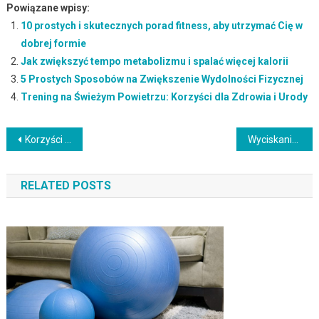
Powiązane wpisy:
10 prostych i skutecznych porad fitness, aby utrzymać Cię w
dobrej formie
Jak zwiększyć tempo metabolizmu i spalać więcej kalorii
5 Prostych Sposobów na Zwiększenie Wydolności Fizycznej
Trening na Świeżym Powietrzu: Korzyści dla Zdrowia i Urody
Nawigacja
Korzyści zdrowotne jazdy na rowerze – lepsze samopoczucie i kondycja
Wyciskanie hantlami na ławce skośnej – technika i korzyści dla mięśni
wpisu
RELATED POSTS