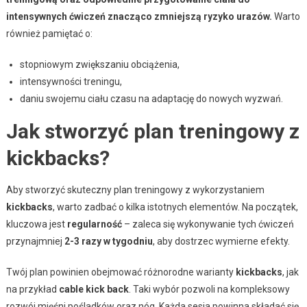
intensywnych ćwiczeń znacząco zmniejszą ryzyko urazów.
Warto
również pamiętać o:
stopniowym zwiększaniu obciążenia,
intensywności treningu,
daniu swojemu ciału czasu na adaptację do nowych wyzwań.
Jak stworzyć plan treningowy z
kickbacks?
Aby stworzyć skuteczny plan treningowy z wykorzystaniem
kickbacks
, warto zadbać o kilka istotnych elementów. Na początek,
kluczowa jest
regularność
– zaleca się wykonywanie tych ćwiczeń
przynajmniej
2-3 razy w tygodniu
, aby dostrzec wymierne efekty.
Twój plan powinien obejmować różnorodne warianty
kickbacks
, jak
na przykład
cable kick back
. Taki wybór pozwoli na kompleksowy
rozwój mięśni pośladków oraz nóg. Każda sesja powinna składać się