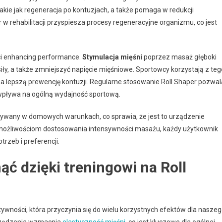
akie jak regeneracja po kontuzjach, a także pomaga w redukcji
r w rehabilitacji przyspiesza procesy regeneracyjne organizmu, co jest
ści enhancing performance.
Stymulacja mięśni
poprzez masaż głęboki
iły, a także zmniejszyć napięcie mięśniowe. Sportowcy korzystają z teg
na lepszą prewencję kontuzji. Regularne stosowanie Roll Shaper pozwal
 wpływa na ogólną wydajność sportową.
tywany w domowych warunkach, co sprawia, że jest to urządzenie
i możliwościom dostosowania intensywności masażu, każdy użytkownik
rzeb i preferencji.
ąć dzięki treningowi na Roll
ywności, która przyczynia się do wielu korzystnych efektów dla nasze
urządzenia wzmacnia
elastyczność mięśni
, co jest kluczowe dla ogólnej