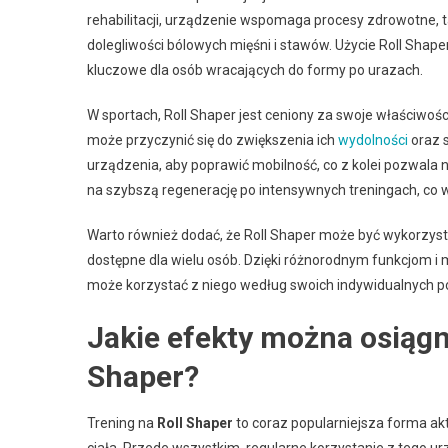
rehabilitacji, urządzenie wspomaga procesy zdrowotne, t
dolegliwości bólowych mięśni i stawów. Użycie Roll Shape
kluczowe dla osób wracających do formy po urazach.
W sportach, Roll Shaper jest ceniony za swoje właściwo
może przyczynić się do zwiększenia ich
wydolności
oraz s
urządzenia, aby poprawić mobilność, co z kolei pozwala 
na szybszą regenerację po intensywnych treningach, co
Warto również dodać, że Roll Shaper może być wykorzys
dostępne dla wielu osób. Dzięki różnorodnym funkcjom 
może korzystać z niego według swoich indywidualnych pot
Jakie efekty można osiągn
Shaper?
Trening na
Roll Shaper
to coraz popularniejsza forma akt
ciała. Przede wszystkim, regularne korzystanie z tego 