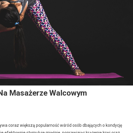
u Na Masażerze Walcowym
ywa coraz większą popularność wśród osób dbających o kondycję
ie efektywnie stymuluje mięśnie, poprawiając krążenie krwi oraz