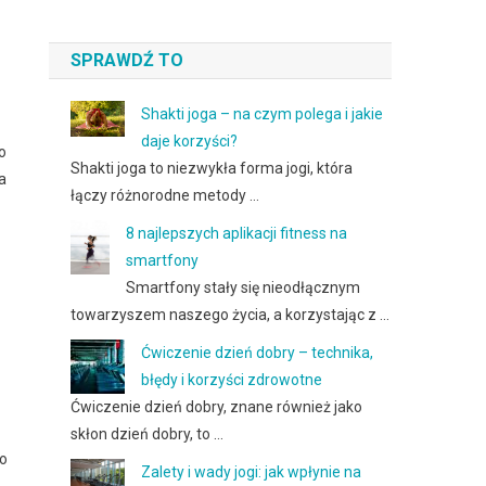
SPRAWDŹ TO
Shakti joga – na czym polega i jakie
daje korzyści?
o
Shakti joga to niezwykła forma jogi, która
a
łączy różnorodne metody …
8 najlepszych aplikacji fitness na
smartfony
Smartfony stały się nieodłącznym
towarzyszem naszego życia, a korzystając z …
Ćwiczenie dzień dobry – technika,
błędy i korzyści zdrowotne
Ćwiczenie dzień dobry, znane również jako
skłon dzień dobry, to …
go
Zalety i wady jogi: jak wpłynie na