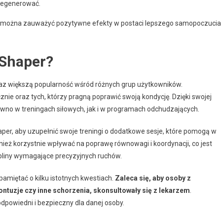
zregenerować.
r można zauważyć pozytywne efekty w postaci lepszego samopoczucia
 Shaper?
oraz większą popularność wśród różnych grup użytkowników.
nie oraz tych, którzy pragną poprawić swoją kondycję. Dzięki swojej
wno w treningach siłowych, jak i w programach odchudzających.
haper, aby uzupełnić swoje treningi o dodatkowe sesje, które pomogą w
ież korzystnie wpływać na poprawę równowagi i koordynacji, co jest
pliny wymagające precyzyjnych ruchów.
amiętać o kilku istotnych kwestiach.
Zaleca się, aby osoby z
ntuzje czy inne schorzenia, skonsultowały się z lekarzem
.
odpowiedni i bezpieczny dla danej osoby.