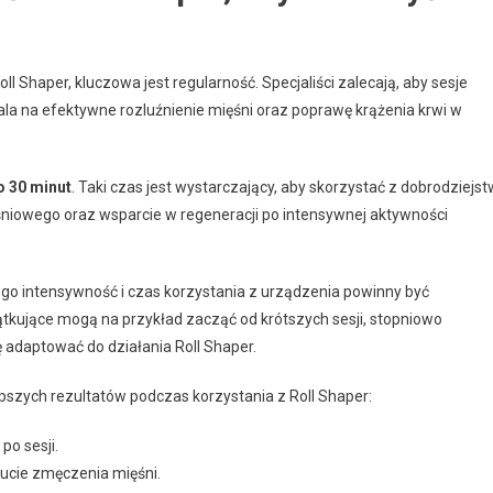
 Shaper, kluczowa jest regularność. Specjaliści zalecają, aby sesje
ala na efektywne rozluźnienie mięśni oraz poprawę krążenia krwi w
o 30 minut
. Taki czas jest wystarczający, aby skorzystać z dobrodziejst
mięśniowego oraz wsparcie w regeneracji po intensywnej aktywności
tego intensywność i czas korzystania z urządzenia powinny być
tkujące mogą na przykład zacząć od krótszych sesji, stopniowo
ę adaptować do działania Roll Shaper.
pszych rezultatów podczas korzystania z Roll Shaper:
po sesji.
zucie zmęczenia mięśni.