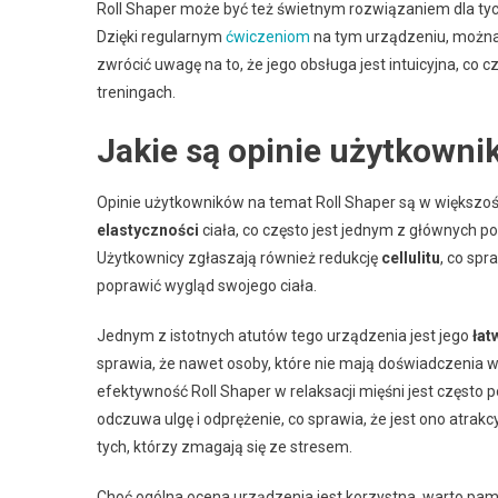
Roll Shaper może być też świetnym rozwiązaniem dla tych
Dzięki regularnym
ćwiczeniom
na tym urządzeniu, można 
zwrócić uwagę na to, że jego obsługa jest intuicyjna, co
treningach.
Jakie są opinie użytkowni
Opinie użytkowników na temat Roll Shaper są w większo
elastyczności
ciała, co często jest jednym z głównych p
Użytkownicy zgłaszają również redukcję
cellulitu
, co spr
poprawić wygląd swojego ciała.
Jednym z istotnych atutów tego urządzenia jest jego
łat
sprawia, że nawet osoby, które nie mają doświadczenia 
efektywność Roll Shaper w relaksacji mięśni jest często
odczuwa ulgę i odprężenie, co sprawia, że jest ono atrakc
tych, którzy zmagają się ze stresem.
Choć ogólna ocena urządzenia jest korzystna, warto pami