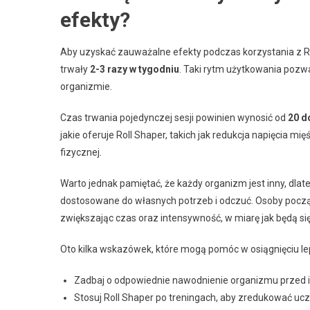
efekty?
Aby uzyskać zauważalne efekty podczas korzystania z Roll
trwały
2-3 razy w tygodniu
. Taki rytm użytkowania pozw
organizmie.
Czas trwania pojedynczej sesji powinien wynosić od
20 d
jakie oferuje Roll Shaper, takich jak redukcja napięcia 
fizycznej.
Warto jednak pamiętać, że każdy organizm jest inny, dla
dostosowane do własnych potrzeb i odczuć. Osoby począ
zwiększając czas oraz intensywność, w miarę jak będą si
Oto kilka wskazówek, które mogą pomóc w osiągnięciu le
Zadbaj o odpowiednie nawodnienie organizmu przed i 
Stosuj Roll Shaper po treningach, aby zredukować uc