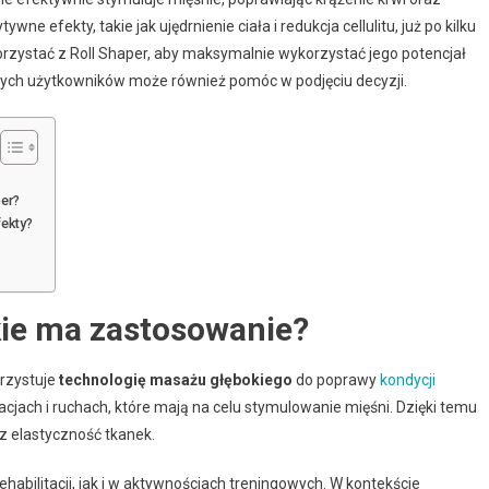
e efekty, takie jak ujędrnienie ciała i redukcja cellulitu, już po kilku
korzystać z Roll Shaper, aby maksymalnie wykorzystać jego potencjał
innych użytkowników może również pomóc w podjęciu decyzji.
per?
fekty?
akie ma zastosowanie?
rzystuje
technologię masażu głębokiego
do poprawy
kondycji
acjach i ruchach, które mają na celu stymulowanie mięśni. Dzięki temu
z elastyczność tkanek.
abilitacji, jak i w aktywnościach treningowych. W kontekście