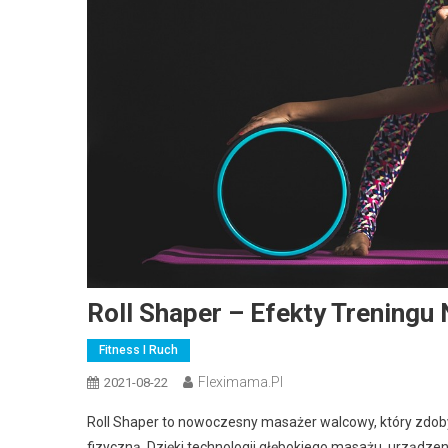
Roll Shaper – Efekty Trening
Fitness I Ruch
Fleximama.pl
2021-08-22
Roll Shaper to nowoczesny masażer walcowy, który zdob
fizyczną. Dzięki technologii głębokiego masażu, urządzen