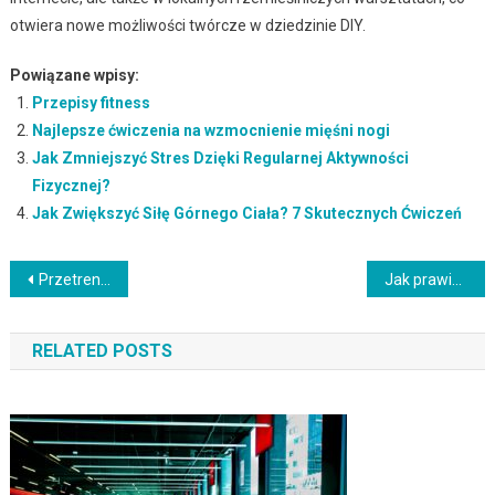
otwiera nowe możliwości twórcze w dziedzinie DIY.
Powiązane wpisy:
Przepisy fitness
Najlepsze ćwiczenia na wzmocnienie mięśni nogi
Jak Zmniejszyć Stres Dzięki Regularnej Aktywności
Fizycznej?
Jak Zwiększyć Siłę Górnego Ciała? 7 Skutecznych Ćwiczeń
Nawigacja
Przetrenowanie: przyczyny, objawy i metody zapobiegania
Jak prawidłowo wykonać prostowanie ramion z hantlami?
wpisu
RELATED POSTS