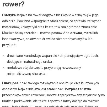
rower?
Estetyka
stojaka na rower odgrywa niezwykle ważną rolę w jego
odbiorze. Powinna współgrać z otoczeniem, co sprawia, że wybór
materiałów, kolorystyki oraz kształtów ma ogromne znaczenie.
Możliwości są szerokie – można postawić na
drewno
,
metal
lub
inne tworzywa, co otwiera drzwi do różnorodnych stylów. Na
przykład:
drewniane konstrukcje wspaniale komponują się w ogrodach,
dodając im naturalnego uroku,
metalowe stojaki często przybierają nowoczesny i
minimalistyczny charakter.
Funkcjonalność
takiego rozwiązania obejmuje kilka kluczowych
aspektów. Najważniejsza jest
stabilność
i
bezpieczeństwo
przechowywanych rowerów. Dobrze zaprojektowany stojak nie tylko
ułatwia parkowanie, ale także zapewnia łatwy dostęp do różnych
typów jednośladów – zarówno miejskich, jak i górskich. Również