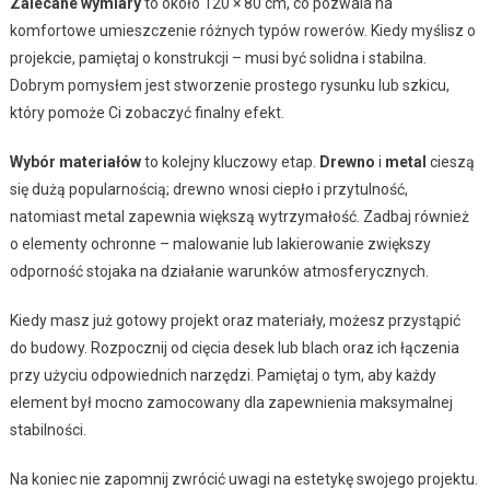
Zalecane wymiary
to około 120 × 80 cm, co pozwala na
komfortowe umieszczenie różnych typów rowerów. Kiedy myślisz o
projekcie, pamiętaj o konstrukcji – musi być solidna i stabilna.
Dobrym pomysłem jest stworzenie prostego rysunku lub szkicu,
który pomoże Ci zobaczyć finalny efekt.
Wybór materiałów
to kolejny kluczowy etap.
Drewno
i
metal
cieszą
się dużą popularnością; drewno wnosi ciepło i przytulność,
natomiast metal zapewnia większą wytrzymałość. Zadbaj również
o elementy ochronne – malowanie lub lakierowanie zwiększy
odporność stojaka na działanie warunków atmosferycznych.
Kiedy masz już gotowy projekt oraz materiały, możesz przystąpić
do budowy. Rozpocznij od cięcia desek lub blach oraz ich łączenia
przy użyciu odpowiednich narzędzi. Pamiętaj o tym, aby każdy
element był mocno zamocowany dla zapewnienia maksymalnej
stabilności.
Na koniec nie zapomnij zwrócić uwagi na estetykę swojego projektu.