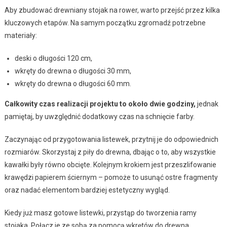
Aby zbudować drewniany stojak na rower, warto przejść przez kilka
kluczowych etapów. Na samym początku zgromadź potrzebne
materiały:
deski o długości 120 cm,
wkręty do drewna o długości 30 mm,
wkręty do drewna o długości 60 mm.
Całkowity czas realizacji projektu to około dwie godziny,
jednak
pamiętaj, by uwzględnić dodatkowy czas na schnięcie farby.
Zaczynając od przygotowania listewek, przytnij je do odpowiednich
rozmiarów. Skorzystaj z piły do drewna, dbając o to, aby wszystkie
kawałki były równo obcięte. Kolejnym krokiem jest przeszlifowanie
krawędzi papierem ściernym – pomoże to usunąć ostre fragmenty
oraz nadać elementom bardziej estetyczny wygląd.
Kiedy już masz gotowe listewki, przystąp do tworzenia ramy
stojaka. Połącz je ze sobą za pomocą wkrętów do drewna,