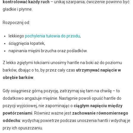
kontrolować każdy ruch
– unikaj szarpania; ćwiczenie powinno być
gładkie i płynne.
Rozpocznij od:
lekkiego
pochylenia tułowia do przodu
,
ściągnięcia łopatek,
napinania mięśni brzucha oraz pośladków.
Z lekko zgiętymi łokciami unosimy hantle na boki aż do poziomu
barków, dbając o to, by przez cały czas
utrzymywać napięcie w
obrębie barków
.
Gdy osiągniesz górną pozycję, zatrzymaj się tam na chwilę – to
dodatkowo angażuje mięśnie. Następnie powoli opuść hantle do
pozycji wyjściowej, nie zapominając o
ciągłym napięciu między
powtórzeniami
. Również ważne jest
zachowanie równomiernego
oddechu
: wydychaj powietrze podczas unoszenia hantli i wdychaj je
przy ich opuszczaniu.