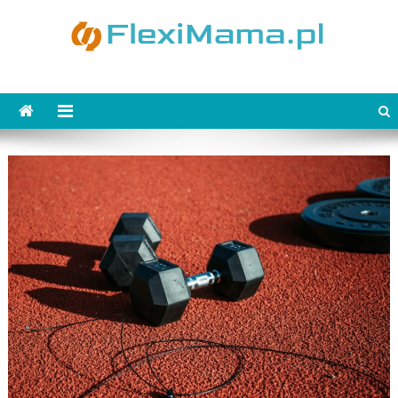
Skip
to
content
FlexiMama.pl