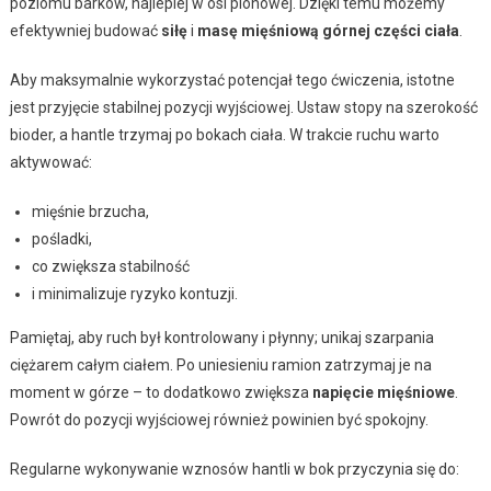
poziomu barków, najlepiej w osi pionowej. Dzięki temu możemy
efektywniej budować
siłę
i
masę mięśniową górnej części ciała
.
Aby maksymalnie wykorzystać potencjał tego ćwiczenia, istotne
jest przyjęcie stabilnej pozycji wyjściowej. Ustaw stopy na szerokość
bioder, a hantle trzymaj po bokach ciała. W trakcie ruchu warto
aktywować:
mięśnie brzucha,
pośladki,
co zwiększa stabilność
i minimalizuje ryzyko kontuzji.
Pamiętaj, aby ruch był kontrolowany i płynny; unikaj szarpania
ciężarem całym ciałem. Po uniesieniu ramion zatrzymaj je na
moment w górze – to dodatkowo zwiększa
napięcie mięśniowe
.
Powrót do pozycji wyjściowej również powinien być spokojny.
Regularne wykonywanie wznosów hantli w bok przyczynia się do: