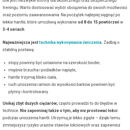
bok jest niezwykle istotny dla skutecznego oraz bezpiecznego
treningu. Warto dostosować wybór obciążenia do swoich możliwości
oraz poziomu zaawansowania. Na początek najlepiej sięgnąć po
lekkie hantle, które umożliwią wykonanie
od 8 do 15 powtórzeń
w
3-4 seriach
.
Najważniejsza jest
technika wykonywania ćwiczenia
.
Zadbaj o
stabilną postawę:
stopy powinny być ustawione na szerokość bioder,
mięśnie brzucha i pośladków napięte,
hantle trzymaj blisko ciała,
ruch unoszenia ramion do wysokości barków powinien być
płynny i kontrolowany.
Unikaj zbyt dużych ciężarów;
często prowadzi to do błędów w
technice.
Nie zapominaj także o tym, aby nie prostować łokci
podczas unoszenia hantli. Utrzymuj je lekko zgięte – dzięki temu
zmniejszysz ryzyko urazów stawów łokciowych oraz zapewnisz