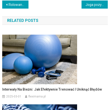
Nawigacja
Rolowanie tricepsa – korzyści, techniki i najlepsze ćwiczenia
Joga pozycja kota (Marjaryasana) – korzyści i techniki wykonania
wpisu
RELATED POSTS
Interwały Na Bieżni: Jak Efektywnie Trenować I Uniknąć Błędów
2025-03-01
fleximama.pl