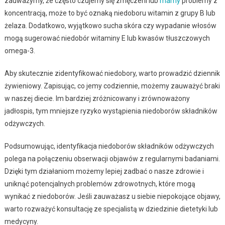
zauważymy, że często czujemy się zmęczeni lub
mamy
problemy z
koncentracją, może to być oznaką niedoboru witamin z grupy B lub
żelaza. Dodatkowo, wyjątkowo sucha skóra czy wypadanie włosów
mogą sugerować niedobór witaminy E lub kwasów tłuszczowych
omega-3.
Aby skutecznie zidentyfikować niedobory, warto prowadzić dziennik
żywieniowy. Zapisując, co jemy codziennie, możemy zauważyć braki
w naszej diecie. Im bardziej zróżnicowany i zrównoważony
jadłospis, tym mniejsze ryzyko wystąpienia niedoborów składników
odżywczych.
Podsumowując, identyfikacja niedoborów składników odżywczych
polega na połączeniu obserwacji objawów z regularnymi badaniami.
Dzięki tym działaniom możemy lepiej zadbać o nasze zdrowie i
uniknąć potencjalnych problemów zdrowotnych, które mogą
wynikać z niedoborów. Jeśli zauważasz u siebie niepokojące objawy,
warto rozważyć konsultację ze specjalistą w dziedzinie dietetyki lub
medycyny.