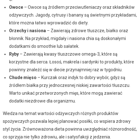
Owoce
– Owoce są źródłem przeciwutleniaczy oraz składników
odżywczych. Jagody, cytrusy i banany są świetnymi przykładami,
które można łatwo wprowadzić do diety.
Orzechy i nasiona
– Zawierają zdrowe tłuszcze, białko oraz
błonnik. Na przykład, migdały i nasiona chia są doskonałymi
dodatkami do smoothie lub sałatek.
Ryby
– Zawierają kwasy tłuszczowe omega-3, które są
korzystne dla serca. Łosoś, makrela i sardynki to produkty, które
powinny znaleźć się w diecie przynajmniej raz w tygodniu.
Chude mięso
– Kurczak oraz indyk to dobry wybór, gdyż są
źródłem białka przy jednoczesnej niskiej zawartości tłuszczu.
Warto unikać przetworzonych mięs, które mogą zawierać
dodatki niezdrowe dla organizmu.
Wiedza na temat wartości odżywczych różnych produktów
spożywczych pozwala lepiej planować posiłki, co wspiera zdrowy
styl życia. Zrównoważona dieta powinna uwzględniać różnorodność,
co sprzyja nie tylko zdrowiu, ale i satysfakcji z jedzenia.