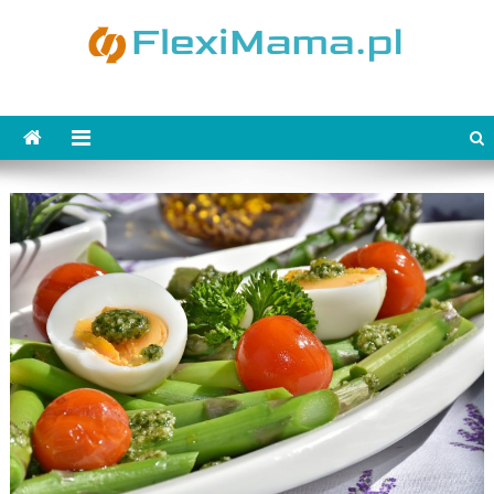
Skip
to
content
FlexiMama.pl