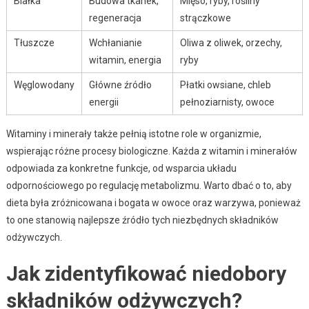
Białka
Budowa tkanek,
Mięso, ryby, rośliny
regeneracja
strączkowe
Tłuszcze
Wchłanianie
Oliwa z oliwek, orzechy,
witamin, energia
ryby
Węglowodany
Główne źródło
Płatki owsiane, chleb
energii
pełnoziarnisty, owoce
Witaminy i minerały także pełnią istotne role w organizmie,
wspierając różne procesy biologiczne. Każda z witamin i minerałów
odpowiada za konkretne funkcje, od wsparcia układu
odpornościowego po regulację metabolizmu. Warto dbać o to, aby
dieta była zróżnicowana i bogata w owoce oraz warzywa, ponieważ
to one stanowią najlepsze źródło tych niezbędnych składników
odżywczych.
Jak zidentyfikować niedobory
składników odżywczych?