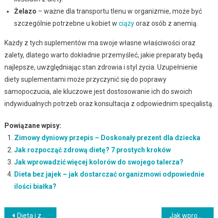
Żelazo
– ważne dla transportu tlenu w organizmie, może być
szczególnie potrzebne u kobiet w
ciąży
oraz osób z anemią.
Każdy z tych suplementów ma swoje własne właściwości oraz
zalety, dlatego warto dokładnie przemyśleć, jakie preparaty będą
najlepsze, uwzględniając stan zdrowia i styl życia. Uzupełnienie
diety suplementami może przyczynić się do poprawy
samopoczucia, ale kluczowe jest dostosowanie ich do swoich
indywidualnych potrzeb oraz konsultacja z odpowiednim specjalistą.
Powiązane wpisy:
Zimowy dyniowy przepis – Doskonały prezent dla dziecka
Jak rozpocząć zdrową dietę? 7 prostych kroków
Jak wprowadzić więcej kolorów do swojego talerza?
Dieta bez jajek – jak dostarczać organizmowi odpowiednie
ilości białka?
Nawigacja
Dieta i zdrowie skóry – jak dbać o piękny i promienny wygląd?
Jak wprowadzić zdrowe nawyki żywieniowe w codziennym życiu?