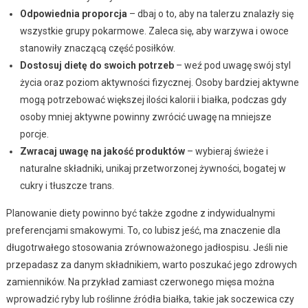
Odpowiednia proporcja
– dbaj o to, aby na talerzu znalazły się
wszystkie grupy pokarmowe. Zaleca się, aby warzywa i owoce
stanowiły znaczącą część posiłków.
Dostosuj dietę do swoich potrzeb
– weź pod uwagę swój styl
życia oraz poziom aktywności fizycznej. Osoby bardziej aktywne
mogą potrzebować większej ilości kalorii i białka, podczas gdy
osoby mniej aktywne powinny zwrócić uwagę na mniejsze
porcje.
Zwracaj uwagę na jakość produktów
– wybieraj świeże i
naturalne składniki, unikaj przetworzonej żywności, bogatej w
cukry i tłuszcze trans.
Planowanie diety powinno być także zgodne z indywidualnymi
preferencjami smakowymi. To, co lubisz jeść, ma znaczenie dla
długotrwałego stosowania zrównoważonego jadłospisu. Jeśli nie
przepadasz za danym składnikiem, warto poszukać jego zdrowych
zamienników. Na przykład zamiast czerwonego mięsa można
wprowadzić ryby lub roślinne źródła białka, takie jak soczewica czy