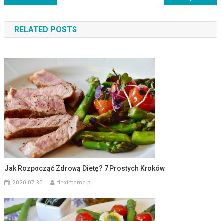
wpisu
RELATED POSTS
Jak Rozpocząć Zdrową Dietę? 7 Prostych Kroków
2020-07-30
fleximama.pl