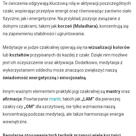
Te ćwiczenia odgrywają kluczową rolę w aktywacji poszczególnych
czakr, wspierając przepływ energii oraz równoważąc zarówno ciało
fizyczne, jak i energetyczne. Na przykład, pozycje związane z
dolnymi czakrami, takimi jak
korzeń (Muladhara)
, koncentrują się
na zapewnieniu stabilności i ugruntowania.
Medytacje w jodze czakralnej opierają się na
wizualizacji kolorów
lub
kształtów
przypisanych do każdej z czakr. Dzięki nim możliwe
jest ich oczyszczenie oraz aktywacja. Dodatkowo, medytacja z
wykorzystaniem oddechu może znacząco zwiększyć naszą
świadomość energetyczną i emocjonalną
.
Innym ważnym elementem praktyki jogi czakralnej są
mantry
oraz
afirmacje
. Powtarzanie
mantr
, takich jak
„LAM”
dla pierwszej
czakry czy
„OM”
dla szczytowej, nie tylko wzmacnia naszą
koncentrację podczas medytacji, ale także harmonizuje energie
wewnętrzne.
Regularne stosowanie tych technik przynosi wiele korzyści