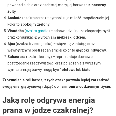
pewności siebie oraz osobistej mocy; jej barwa to
słoneczny
żółty
.
Anahata
(czakra serca) – symbolizuje miłość i współczucie; jej
kolor to
spokojny zielony
.
Visuddha
(
czakra gardła
) – odpowiedzialna za ekspresję myśli
oraz komunikację; wyróżnia ją
niebieski odcień
.
Ajna
(czakra trzeciego oka) – wiąże się z intuicją oraz
wewnętrznym postrzeganiem; jej kolor to
głęboki indygowy
.
Sahasrara
(czakra korony) – reprezentuje duchowe
postrzeganie rzeczywistości oraz połączenie z wyższymi
wymiarami; jej barwy mogą być
fioletowe lub białe
.
Zrozumienie roli każdej z tych czakr pozwala lepiej zarządzać
swoją energią życiową i dążyć do harmonii w codziennym życiu.
Jaką rolę odgrywa energia
prana w jodze czakralnej?