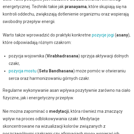
energetycznej. Techniki takie jak
pranayama
, które skupiają się na
kontroli oddechu, zwiększają dotlenienie organizmu oraz wspierają
swobodny przepływ energii.
Warto także wprowadzić do praktyki konkretne
pozycje jogi
(
asany
),
które odpowiadają różnym czakrom:
pozycja wojownika (
Virabhadrasana
) sprzyja aktywacji dolnych
czakr,
pozycja mostu
(
Setu Bandhasana
) może pomóc w otwieraniu
serca oraz harmonizowaniu górnych czakr.
Regularne wykonywanie asan wpływa pozytywnie zarówno na ciało
fizyczne, jak i energetyczny przepływ.
Nie można zapominać o
medytacji
, która również ma znaczący
wpływ na proces odblokowywania czakr. Medytacje
skoncentrowane na wizualizacji kolorów związanych z
poszczególnymi czakrami czy afirmacjach mogą wspierać ich