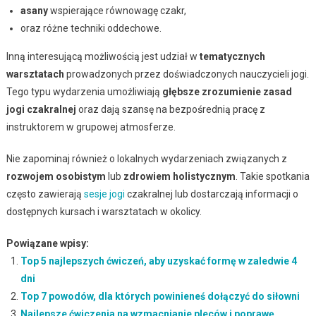
asany
wspierające równowagę czakr,
oraz różne techniki oddechowe.
Inną interesującą możliwością jest udział w
tematycznych
warsztatach
prowadzonych przez doświadczonych nauczycieli jogi.
Tego typu wydarzenia umożliwiają
głębsze zrozumienie zasad
jogi czakralnej
oraz dają szansę na bezpośrednią pracę z
instruktorem w grupowej atmosferze.
Nie zapominaj również o lokalnych wydarzeniach związanych z
rozwojem osobistym
lub
zdrowiem holistycznym
. Takie spotkania
często zawierają
sesje jogi
czakralnej lub dostarczają informacji o
dostępnych kursach i warsztatach w okolicy.
Powiązane wpisy:
Top 5 najlepszych ćwiczeń, aby uzyskać formę w zaledwie 4
dni
Top 7 powodów, dla których powinieneś dołączyć do siłowni
Najlepsze ćwiczenia na wzmacnianie pleców i poprawę