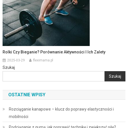
Rolki Czy Bieganie? Porównanie Aktywności I Ich Zalety
2025-03-29
fleximama.pl
Szukaj
Szukaj
OSTATNIE WPISY
Rozciąganie kanapowe – klucz do poprawy elastyczności i
mobilności
Podciąganie z gumą: jak poprawić technikę i zwiększyć siłę?