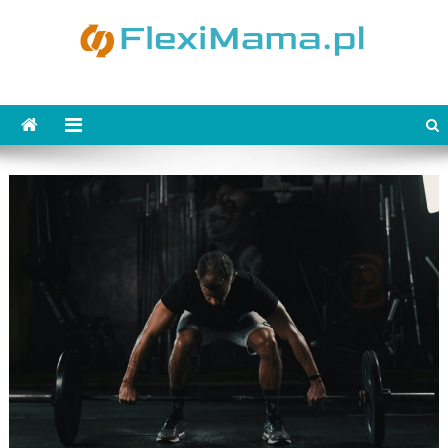
Skip
to
content
FlexiMama.pl